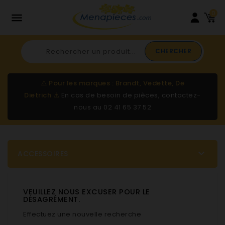
0

CHERCHER
⚠️
Pour les marques : Brandt, Vedette, De
Dietrich
⚠️
En cas de besoin de pièces, contactez-
nous au
02 41 65 37 52

ACCESSOIRES
VEUILLEZ NOUS EXCUSER POUR LE
DÉSAGRÉMENT.
Effectuez une nouvelle recherche