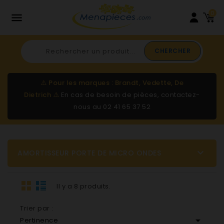
0

CHERCHER
⚠️
Pour les marques : Brandt, Vedette, De
Dietrich
⚠️
En cas de besoin de pièces, contactez-
nous au
02 41 65 37 52

AMORTISSEUR PORTE DE MICRO ONDES
Il y a 8 produits.
Trier par :

Pertinence