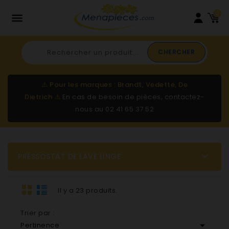
0

CHERCHER
⚠️
Pour les marques : Brandt, Vedette, De
Dietrich
⚠️
En cas de besoin de pièces, contactez-
nous au
02 41 65 37 52

PRÉSSOSTAT DE LAVE LINGE
Il y a 23 produits.
Trier par :

Pertinence