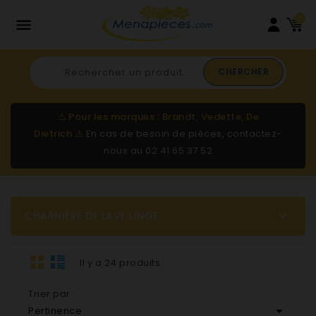
0

CHERCHER
⚠️
Pour les marques : Brandt, Vedette, De
Dietrich
⚠️
En cas de besoin de pièces, contactez-
nous au
02 41 65 37 52

CHARNIÈRE DE LAVE LINGE
Il y a 24 produits.
Trier par :

Pertinence