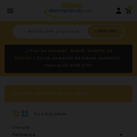
0

CHERCHER
⚠️
Pour les marques : Brandt, Vedette, De
Dietrich
⚠️
En cas de besoin de pièces, contactez-
nous au
02 41 65 37 52

CROCHET DE PORTE MICRO ONDES
Il y a 6 produits.
Trier par :

Pertinence