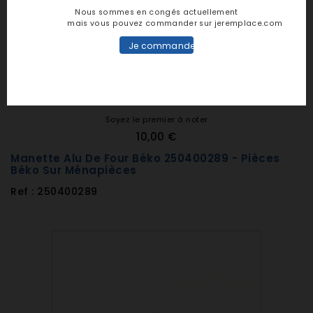
Nous sommes en congés actuellement
mais vous pouvez commander sur jeremplace.com
Je commande
Soyez le premier à noter
10,00 €
Manette Alu De Four Béko 250400289 - Pièces
Béko Sur Ménapièces
Ref : 250400289