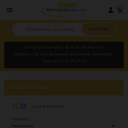
0

CHERCHER
⚠️
Pour les marques : Brandt, Vedette, De
Dietrich
⚠️
En cas de besoin de pièces, contactez-
nous au
02 41 65 37 52

MANETTE DE FOUR
Il y a 18 produits.
Trier par :

Pertinence