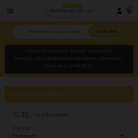
0

CHERCHER
⚠️
Pour les marques : Brandt, Vedette, De
Dietrich
⚠️
En cas de besoin de pièces, contactez-
nous au
02 41 65 37 52

DIVERS LAVE VAISSELLE
Il y a 15 produits.
Trier par :

Pertinence