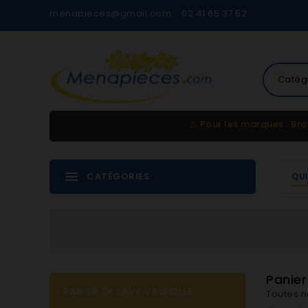
menapieces@gmail.com
02 41 65 37 52
Catég
⚠️
Pour les marques : Bra
CATÉGORIES
QU
Panier
PANIER DE LAVE VAISSELLE
Toutes n