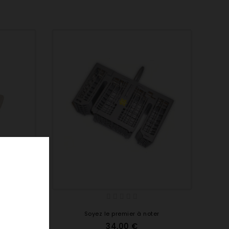
er
Soyez le premier à noter
34,00 €