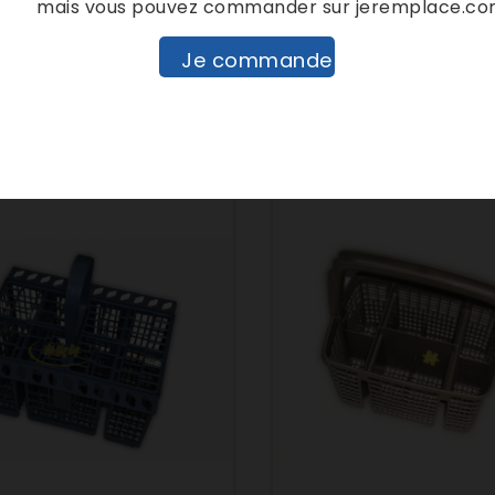
mais vous pouvez commander sur jeremplace.c
 À Couverts De Lave
Panier De Lave Vaissell
le Ariston - Hotpoint
Je commande
Ref : 41027980
6607
00386607