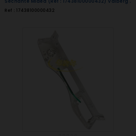
Séchante Midea (Réf : 17438100000432) Valberg .
Ref : 17438100000432