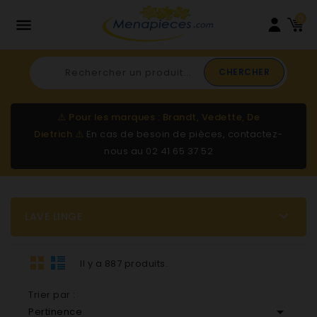
0

CHERCHER
⚠️
Pour les marques : Brandt, Vedette, De
Dietrich
⚠️
En cas de besoin de pièces, contactez-
nous au
02 41 65 37 52

LAVE LINGE
Il y a 887 produits.
Trier par :

Pertinence