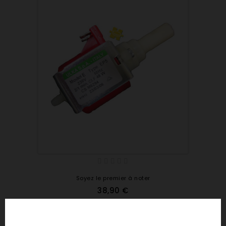
Soyez le premier à noter
38,90 €
Micropompe Café Expresso Gaggia 65W Sae
Ref : 642502