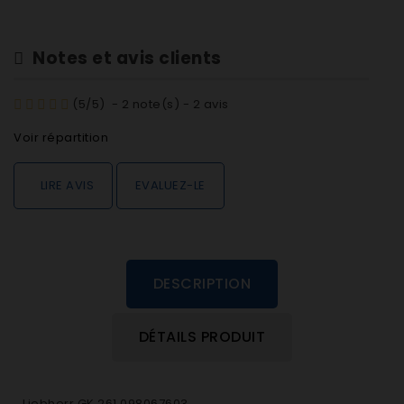
Notes et avis clients
(
5
/
5
)
-
2
note(s) -
2
avis
Voir répartition
LIRE AVIS
EVALUEZ-LE
DESCRIPTION
DÉTAILS PRODUIT
Liebherr GK 261 098067603