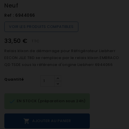
Neuf
Ref :
6944066
VOIR LES PRODUITS COMPATIBLES
33,50 €
TTC
Relais klixon de démarrage pour Réfrigérateur Liebherr
EECON JLLE T8D se remplace par le relais klixon EMBRACO
QD TSDE sous la référence d'origine Liebherr 6944066
Quantité

EN STOCK (préparation sous 24h)

AJOUTER AU PANIER