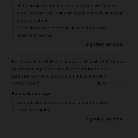
M'a permis de donner une seconde vie à mon
Liebherr IKB 2420-20G 001 99855
frigo Liebherr de 17 ans en espérant qu'il en fasse
Liebherr IKB 2420-20H 001 99855
encore autant.
Liebherr IKB 2420-20I 001 99855
Pièce livrée rapidement. Je recommande
Liebherr IKB 2450-20 001 998525
vivement ce site.
Liebherr IKB 2450-20A 001 99852
Liebherr IKB 2450-20B 001 99852
Signaler un abus
Liebherr IKB 2450-20C 001 99852
Liebherr IKB 2450-20D 001 99852
Par
Alain M.
(LAGNIEU, France) le
03 Juil. 2025 (
Relais
Liebherr IKB 2450-20E 001 99852
de demarrage Embraco Eecon réfrigérateur
Liebherr IKB 2450-20E 088 09770
Liebherr 6944066 Bosch 00611445 Electrolux
Liebherr IKB 2450-20F 001 99852
2260223207
) :
(
5
/
5
)
Liebherr IKB 2450-20G 001 99852
Relais demarrage
Liebherr IKB 2450-20H 001 99852
Très satisfait et conforme à la commande.
Liebherr IKB 2450-20I 001 99852
Livraison rapide
Liebherr IKB 2450-20J 001 99852
Liebherr IKB 2450-20M 001 99852
Signaler un abus
Liebherr IKB 2460-20 001 998530
Liebherr IKB 2460-20A 001 99853