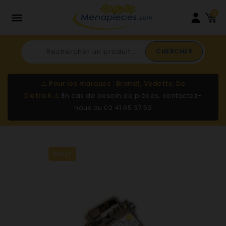
0

CHERCHER
⚠️
Pour les marques : Brandt, Vedette, De
Dietrich
⚠️
En cas de besoin de pièces, contactez-
nous au
02 41 65 37 52
Neuf