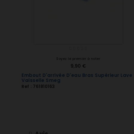
BLV1ARO
BLV1AVE
BLV1AX
BLV1AZ-1
BLV1AZ
BLV1NE-1
BLV1NE
BLV1O-1
Soyez le premier à noter
BLV1O
9,90 €
BLV1P-1
Embout D'arrivée D'eau Bras Supérieur Lave
BLV1P
Vaisselle Smeg
BLV1R-1
Ref : 761810163
BLV1R
BLV1RO-1
BLV1RO
BLV1VE-1
BLV1VE
BLV1X-1
Avis