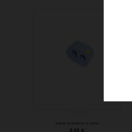
AP541
AP542
AP612CA
AP641
AP641B
AP642
AP642B
APA113
APA6148N
APA6148X
APKI1300
APL12-1
APL12
APL1250ES
APL1259ES
APL961X
APLV9B
APLV9N
Soyez le premier à noter
AT-2000
9,90 €