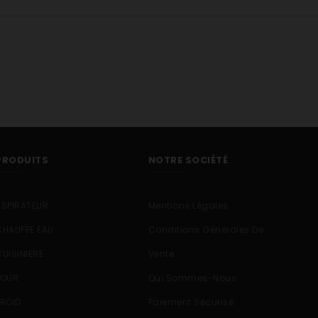
PRODUITS
NOTRE SOCIÉTÉ
ASPIRATEUR
Mentions Légales
CHAUFFE EAU
Conditions Générales De
CUISINIERE
Vente
FOUR
Qui Sommes-Nous
FROID
Paiement Sécurisé