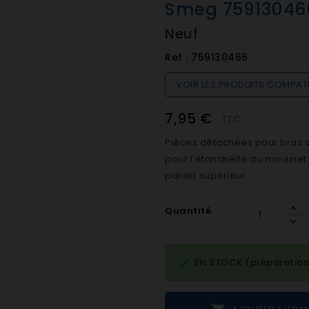
Smeg 75913046
Neuf
Ref :
759130466
VOIR LES PRODUITS COMPAT
7,95 €
TTC
Pièces détachées pour bras s
pour l'étanchéité du moulinet
panier supérieur
Quantité

EN STOCK (préparation