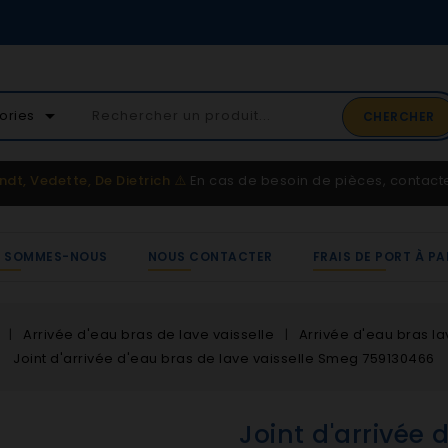
02 41 65 37 52
arrow_drop_down
ories
CHERCHER
Service client
ndt, Vedette, De Dietrich
⚠️
En cas de besoin de pièces, contac
I SOMMES-NOUS
NOUS CONTACTER
FRAIS DE PORT À PA
Arrivée d'eau bras de lave vaisselle
Arrivée d'eau bras la
Joint d'arrivée d'eau bras de lave vaisselle Smeg 759130466
Joint d'arrivée 