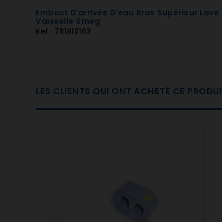
BDW7060
Embout D'arrivée D'eau Bras Supérieur Lave
BF72
Vaisselle Smeg
BI2608W
Ref : 761810163
BL1
BL1S
BL2
BL2S
BL3
LES CLIENTS QUI ONT ACHETÉ CE PROD
BL3S
BL4
BL4S
BLA2
BLA2S
BLV1155
BLV1AAZ
BLV1ANE
BLV1AO
BLV1AP
BLV1AR