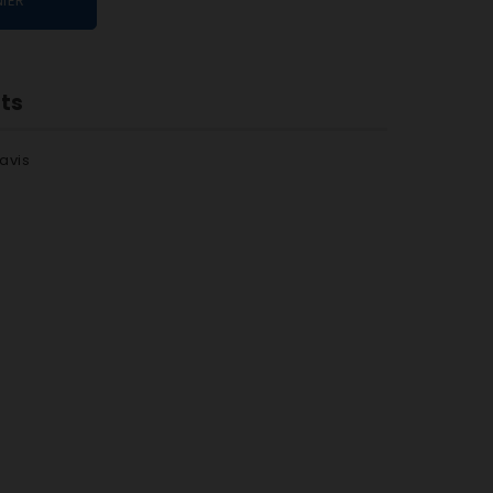
IER
nts
avis