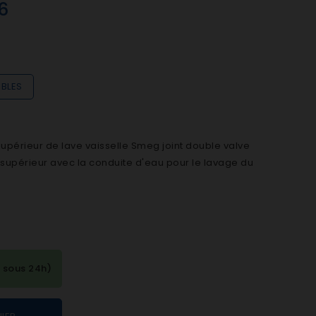
6
IBLES
upérieur de lave vaisselle Smeg joint double valve
 supérieur avec la conduite d'eau pour le lavage du
 sous 24h)