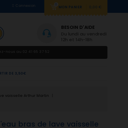
0
Connexion
0,00 €
MON PANIER
BESOIN D'AIDE
Du lundi au vendredi 9h-
12h et 14h-18h
tez-nous au
02 41 65 37 52
RTIR DE 3,50€
ve vaisselle Arthur Martin
d'eau bras de lave vaisselle