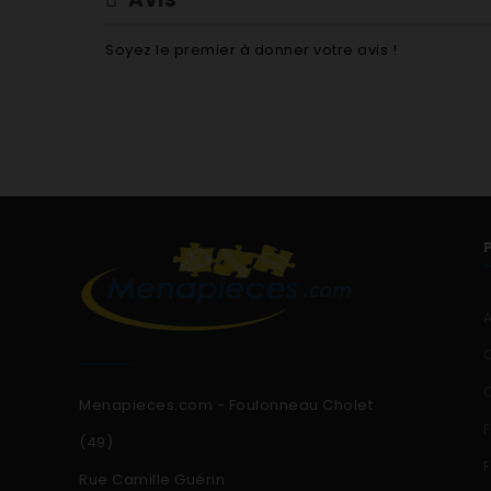
BLV1X
BLV3755
Soyez le premier à donner votre avis !
BLV495-1
BLV495
BLV496ES
BLV515
BLV531
BLV532
BLV535
BLV551
BLV552
BLV953
CA01-1
CA01-2
CA01-3
CA01-4
Menapieces.com - Foulonneau Cholet
CA01-5
(49)
CA01
CA01S
Rue Camille Guérin