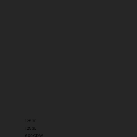
1253F
1253L
600CDW