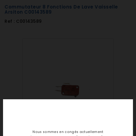
Commutateur 8 Fonctions De Lave Vaisselle
Arsiton C00143589
Ref : C00143589
Nous sommes en congés actuellement