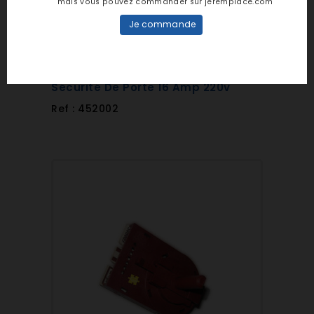
mais vous pouvez commander sur jeremplace.com
Je commande
Soyez le premier à noter
7,50 €
Sécurité De Porte 16 Amp 220v
Ref : 452002