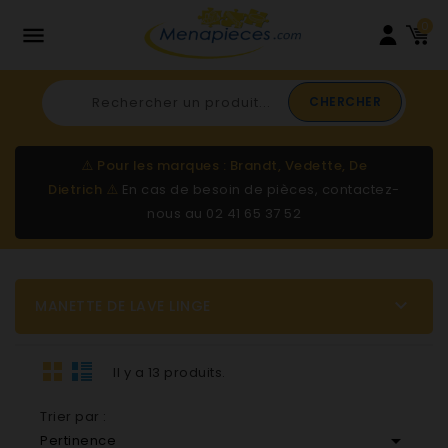
0

CHERCHER
⚠️
Pour les marques : Brandt, Vedette, De
Dietrich
⚠️
En cas de besoin de pièces, contactez-
nous au
02 41 65 37 52

MANETTE DE LAVE LINGE
Il y a 13 produits.
Trier par :

Pertinence