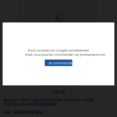
Nous sommes en congés actuellement
mais vous pouvez commander sur jeremplace.com
Je commande
Soyez le premier à noter
11,50 €
Bouton De Programmation De Lave Linge
Whirlpool 481010696404
Ref : 481010696404