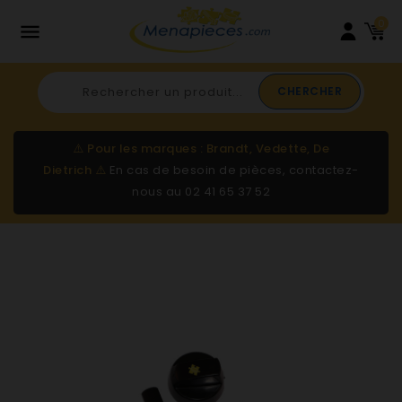
0

CHERCHER
⚠️
Pour les marques : Brandt, Vedette, De
Dietrich
⚠️
En cas de besoin de pièces, contactez-
nous au
02 41 65 37 52