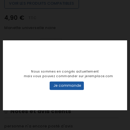
VOIR LES PRODUITS COMPATIBLES
4,90 €
TTC
Manette universelle noire
Quantité

EN STOCK (préparation sous 24h)
Nous sommes en congés actuellement
mais vous pouvez commander sur jeremplace.com

AJOUTER AU PANIER
Je commande
Notes et avis clients
personne n'a encore posté d'avis