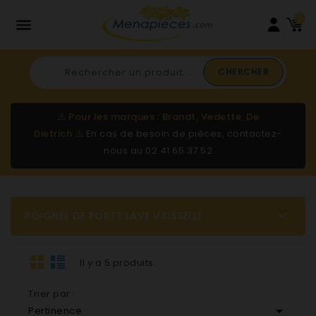
0

CHERCHER
⚠️
Pour les marques : Brandt, Vedette, De
Dietrich
⚠️
En cas de besoin de pièces, contactez-
nous au
02 41 65 37 52

POIGNÉE DE PORTE LAVE VAISSELLE
Il y a 5 produits.
Trier par :

Pertinence