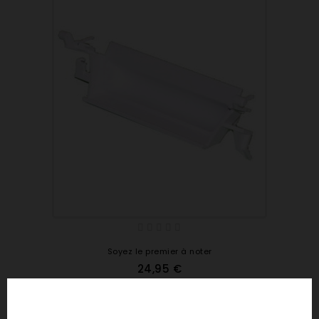
Soyez le premier à noter
24,95 €
Poignée Blanche De Lave Vaisselle
Ref : 1118524014