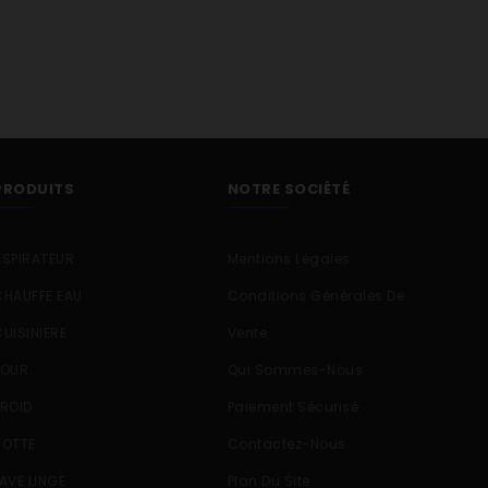
PRODUITS
NOTRE SOCIÉTÉ
ASPIRATEUR
Mentions Légales
CHAUFFE EAU
Conditions Générales De
CUISINIERE
Vente
FOUR
Qui Sommes-Nous
FROID
Paiement Sécurisé
HOTTE
Contactez-Nous
LAVE LINGE
Plan Du Site