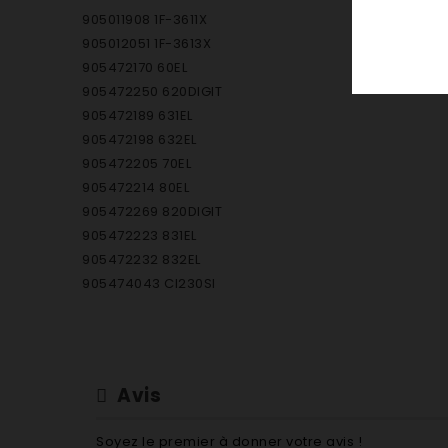
905011908 1F-3611X
905012051 1F-3613X
905472170 60EL
905472250 620DIGIT
905472189 631EL
905472198 632EL
905472205 70EL
905472214 80EL
905472269 820DIGIT
905472223 831EL
905472232 832EL
905474043 CI230SI
905474034 CI230WH
905474061 CI830SI
905474052 CI830WH
905112210 CL-11
Avis
905112121 CL-510T
905472633 ELECTA4
Soyez le premier à donner votre avis !