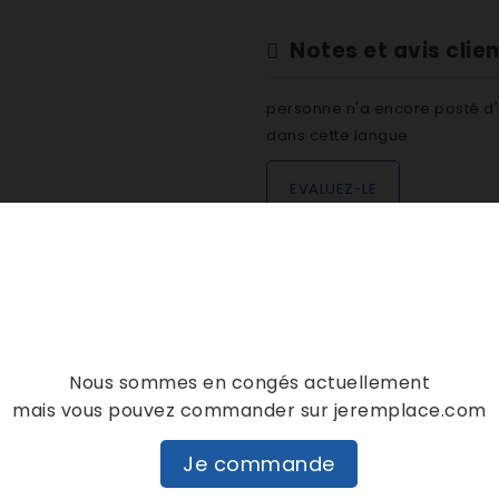
Notes et avis clie
personne n'a encore posté d'
dans cette langue
EVALUEZ-LE
DESCRIPTION
DÉTAILS PRODUIT
Nous sommes en congés actuellement
mais vous pouvez commander sur jeremplace.com
Je commande