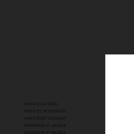
905472241 100EL
905472278 1010DIGIT
905472287 1210DIGIT
905011855 1F-2609LX
905011873 1F-3609LA