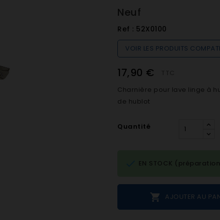
Neuf
Ref :
52X0100
VOIR LES PRODUITS COMPAT
17,90 €
TTC
Charnière pour lave linge à 
de hublot
Quantité

EN STOCK (préparation

AJOUTER AU PAN