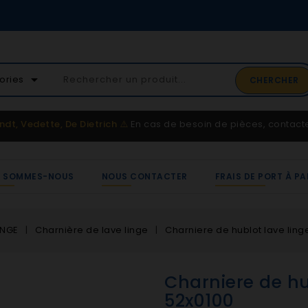
02 41 65 37 52
arrow_drop_down
ories
CHERCHER
Service client
ndt, Vedette, De Dietrich
⚠️
En cas de besoin de pièces, contac
I SOMMES-NOUS
NOUS CONTACTER
FRAIS DE PORT À PA
INGE
Charnière de lave linge
Charniere de hublot lave ling
Charniere de hu
52x0100