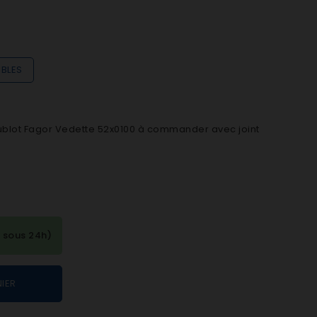
IBLES
hublot Fagor Vedette 52x0100 à commander avec joint
 sous 24h)
IER