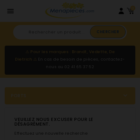
0

CHERCHER
⚠️
Pour les marques : Brandt, Vedette, De
Dietrich
⚠️
En cas de besoin de pièces, contactez-
nous au
02 41 65 37 52

PORTS
VEUILLEZ NOUS EXCUSER POUR LE
DÉSAGRÉMENT.
Effectuez une nouvelle recherche