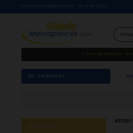
menapieces@gmail.com
02 41 65 37 52
Catég
⚠️
Pour les marques : Bra
CATÉGORIES
QU
RESIS
RESISTANCES