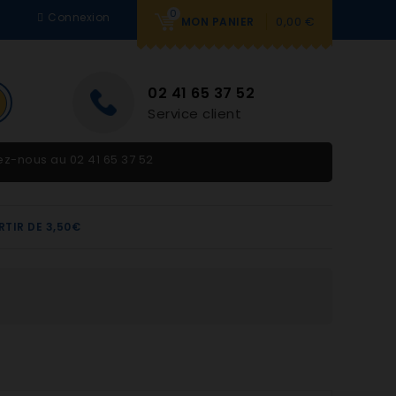
0
Connexion
0,00 €
MON PANIER
02 41 65 37 52
Service client
tez-nous au
02 41 65 37 52
RTIR DE 3,50€