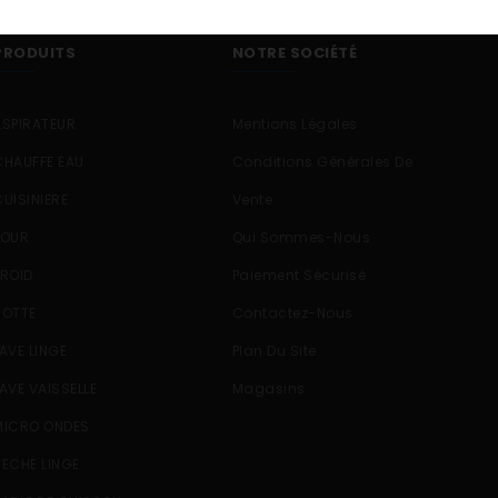
PRODUITS
NOTRE SOCIÉTÉ
ASPIRATEUR
Mentions Légales
CHAUFFE EAU
Conditions Générales De
CUISINIERE
Vente
FOUR
Qui Sommes-Nous
FROID
Paiement Sécurisé
HOTTE
Contactez-Nous
LAVE LINGE
Plan Du Site
LAVE VAISSELLE
Magasins
MICRO ONDES
SECHE LINGE