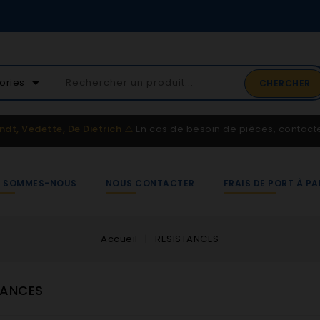
arrow_drop_down
ories
CHERCHER
ndt, Vedette, De Dietrich
⚠️
En cas de besoin de pièces, contac
I SOMMES-NOUS
NOUS CONTACTER
FRAIS DE PORT À PA
Accueil
RESISTANCES
TANCES