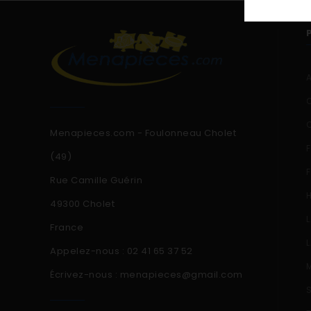
Menapieces.com - Foulonneau Cholet
(49)
Rue Camille Guérin
49300 Cholet
France
Appelez-nous :
02 41 65 37 52
Écrivez-nous :
menapieces@gmail.com