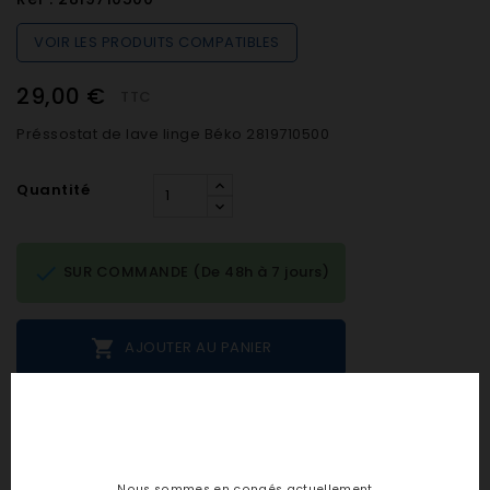
VOIR LES PRODUITS COMPATIBLES
29,00 €
TTC
Préssostat de lave linge Béko 2819710500
Quantité

SUR COMMANDE (De 48h à 7 jours)

AJOUTER AU PANIER
Notes et avis clients
Nous sommes en congés actuellement