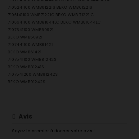
7105241100 WMB61221S BEKO WMB61221S
7106141100 WMB71221C BEKO WMB 71221 C
7106641100 WMB81644LC BEKO WMB81644LC
7107341100 WMB50921
BEKO WMB50921
7107441100 WMB61421
BEKO WMB61421
7107541100 WMB81242S
BEKO WMB81241S
7107541200 WMB91242S
BEKO WMB91242S
7110841500 WMB91442LC
BEKO WMB91442LC
7111141100 WMB61221 BEKO WMB61221
7111641300 WMB71420 BEKO WMB 71420
Avis
7114241100 WMB61231MS BEKO WMB 61231 MS
7114841200 WMB71632 BEKO WMB71632
Soyez le premier à donner votre avis !
7115341100 WMB71421S BEKO WMB 71421 S