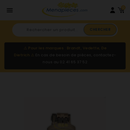
0

CHERCHER
⚠️
Pour les marques : Brandt, Vedette, De
Dietrich
⚠️
En cas de besoin de pièces, contactez-
nous au
02 41 65 37 52