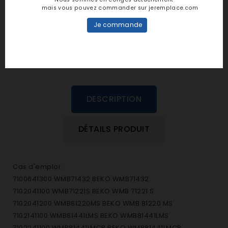
personne n'a encore posté d'avis
mais vous pouvez commander sur jeremplace.com
dans cette langue
Je commande
EVALUEZ-LE
DESCRIPTION
DÉTAILS PRODUIT
Cas d'emploi :
7100641300 WMB71432 BEKO WMB71432
7102041100 WMB71221S BEKO WMB 71221 S
7102041200 WMB81220MS BEKO WMB 81220 MS
7102141100 WMB81441LMS BEKO WMB81441LMS
7102241100 WMB81441LMCB BEKO WMB81441LMCB