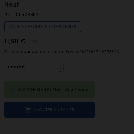
Neuf
Ref :
00578863
VOIR LES PRODUITS COMPATIBLES
11,90 €
TTC
Filtre moteur pour aspirateur Bosch 00618907 00578863
Quantité

SUR COMMANDE (De 48h à 7 jours)

AJOUTER AU PANIER