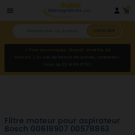
0

CHERCHER
⚠️
Pour les marques : Brandt, Vedette, De
Dietrich
⚠️
En cas de besoin de pièces, contactez-
nous au
02 41 65 37 52
Filtre moteur pour aspirateur
Bosch 00618907 00578863