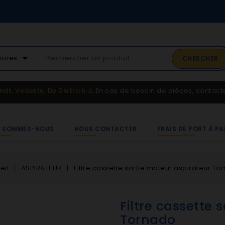
02 41 65 37 52
arrow_drop_down
ories
CHERCHER
Service client
ndt, Vedette, De Dietrich
⚠️
En cas de besoin de pièces, contac
I SOMMES-NOUS
NOUS CONTACTER
FRAIS DE PORT À PA
eil
ASPIRATEUR
Filtre cassette sortie moteur aspirateur To
Filtre cassette 
Tornado