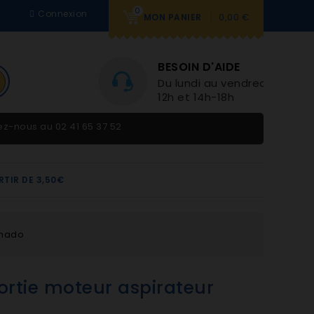
0
Connexion
0,00 €
MON PANIER
BESOIN D'AIDE
Du lundi au vendredi 9h-
12h et 14h-18h
tez-nous au
02 41 65 37 52
RTIR DE 3,50€
rnado
sortie moteur aspirateur