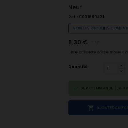
Neuf
Ref :
9001660431
VOIR LES PRODUITS COMPAT
8,30 €
TTC
Filtre cassette sortie moteur
Quantité

SUR COMMANDE (De 48h 

AJOUTER AU PA