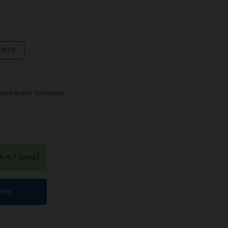
IBLES
 aspirateur Tornado
à 7 jours)
NIER