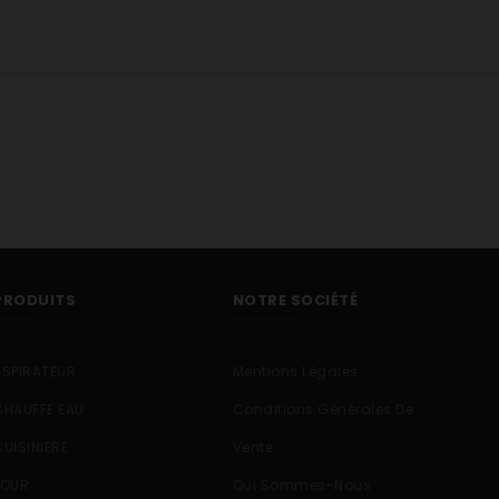
PRODUITS
NOTRE SOCIÉTÉ
ASPIRATEUR
Mentions Légales
CHAUFFE EAU
Conditions Générales De
CUISINIERE
Vente
FOUR
Qui Sommes-Nous