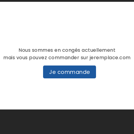
Notes et avis clie
personne n'a encore posté d'
dans cette langue
EVALUEZ-LE
Nous sommes en congés actuellement
mais vous pouvez commander sur jeremplace.com
Je commande
DESCRIPTION
DÉTAILS PRODUIT