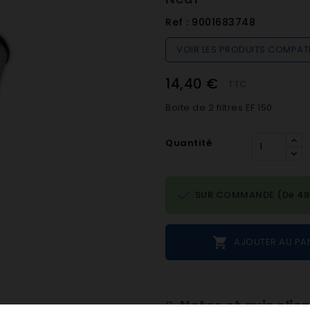
Ref :
9001683748
VOIR LES PRODUITS COMPAT
14,40 €
TTC
Boite de 2 filtres EF 150
Quantité

SUR COMMANDE (De 48h 

AJOUTER AU PA
Notes et avis clie