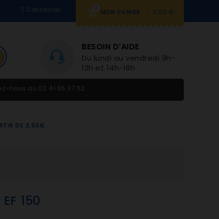
0
Connexion
0,00 €
MON PANIER
BESOIN D'AIDE
Du lundi au vendredi 9h-
12h et 14h-18h
tez-nous au
02 41 65 37 52
RTIR DE 3,50€
s EF 150