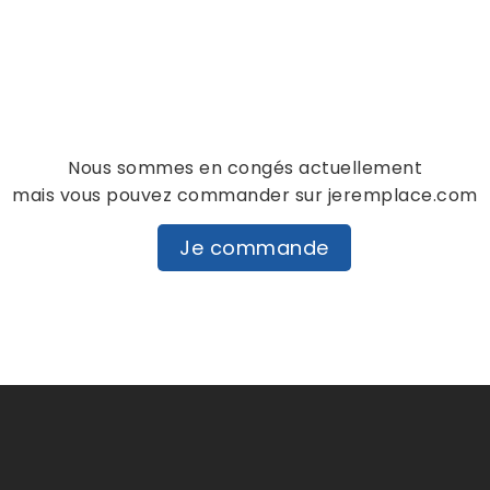
personne n'a encore posté d'
dans cette langue
EVALUEZ-LE
Nous sommes en congés actuellement
mais vous pouvez commander sur jeremplace.com
Je commande
DESCRIPTION
DÉTAILS PRODUIT
u 02-41-65-37-52.