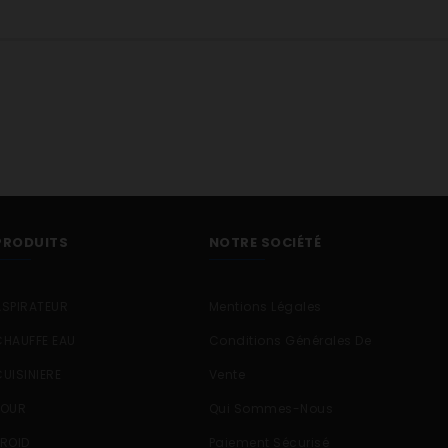
PRODUITS
NOTRE SOCIÉTÉ
ASPIRATEUR
Mentions Légales
CHAUFFE EAU
Conditions Générales De
CUISINIERE
Vente
FOUR
Qui Sommes-Nous
FROID
Paiement Sécurisé