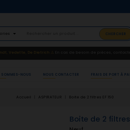
02 41 65 37 52
arrow_drop_down
ories
CHERCHER
Service client
ndt, Vedette, De Dietrich
⚠️
En cas de besoin de pièces, contac
I SOMMES-NOUS
NOUS CONTACTER
FRAIS DE PORT À PA
Accueil
ASPIRATEUR
Boite de 2 filtres EF 150
Boite de 2 filtre
Neuf