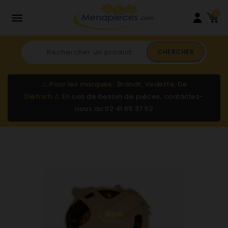
0

CHERCHER
⚠️
Pour les marques : Brandt, Vedette, De
Dietrich
⚠️
En cas de besoin de pièces, contactez-
nous au
02 41 65 37 52