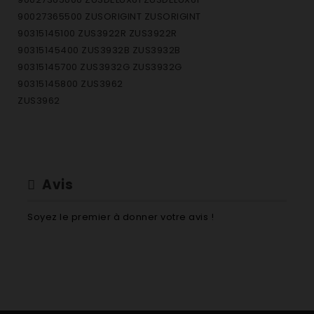
90027365500 ZUSORIGINT ZUSORIGINT
90315145100 ZUS3922R ZUS3922R
90315145400 ZUS3932B ZUS3932B
90315145700 ZUS3932G ZUS3932G
90315145800 ZUS3962
ZUS3962
Avis
Soyez le premier à donner votre avis !