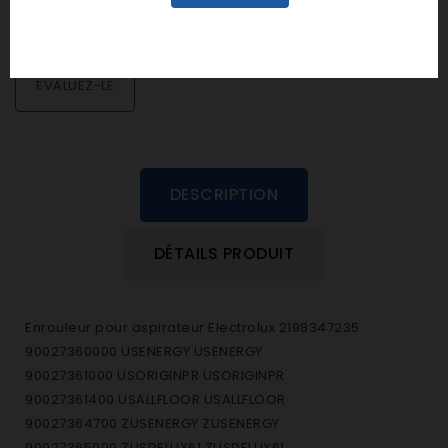
personne n'a encore posté d'avis
dans cette langue
EVALUEZ-LE
DESCRIPTION
DÉTAILS PRODUIT
Enrouleur pour aspirateur Electrolux 2198347235
90027360000 USENERGY USENERGY
90027361000 USORIGINPR USORIGINPR
90027361400 USALLFLOOR USALLFLOOR
90027364700 ZUSENERGY ZUSENERGY
90027365000 ZUSDELUX61 ZUSDELUX61