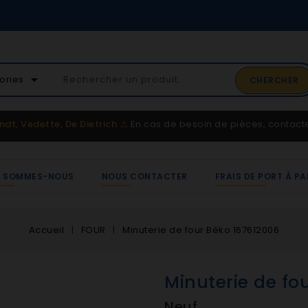
02 41 65 37 5
arrow_drop_down
ories
CHERCHER
Service client
ndt, Vedette, De Dietrich
⚠️
En cas de besoin de pièces, contac
I SOMMES-NOUS
NOUS CONTACTER
FRAIS DE PORT À PA
Accueil
FOUR
Minuterie de four Béko 167612006
Minuterie de fo
Neuf