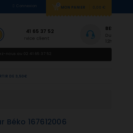
0
Connexion
0,00 €
MON PANIER
BESOIN D'AIDE
2
Du lundi au vendredi 9h-
12h et 14h-18h
tez-nous au
02 41 65 37 52
RTIR DE 3,50€
ur Béko 167612006