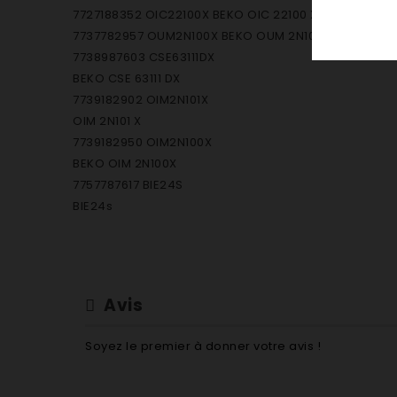
7727188352 OIC22100X BEKO OIC 22100 X
7737782957 OUM2N100X BEKO OUM 2N100 X
7738987603 CSE63111DX
BEKO CSE 63111 DX
7739182902 OIM2N101X
OIM 2N101 X
7739182950 OIM2N100X
BEKO OIM 2N100X
7757787617 BIE24S
BIE24s
7757887638 OIE22S
BEKO OIE22s
7757887643 BIE22100XC
BIE22100XC
Avis
7757887644 BIE26100XCS BEKO BIE 26100 XCs
7757887659 BIC22100X BIC22100X
Soyez le premier à donner votre avis !
7757887660 BIE22100XS BEKO BIE22100Xs
7757887661 BIE22100X BIE22100X