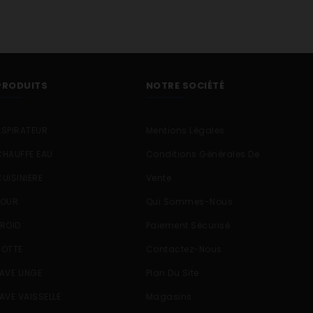
PRODUITS
NOTRE SOCIÉTÉ
ASPIRATEUR
Mentions Légales
CHAUFFE EAU
Conditions Générales De
CUISINIERE
Vente
FOUR
Qui Sommes-Nous
FROID
Paiement Sécurisé
HOTTE
Contactez-Nous
LAVE LINGE
Plan Du Site
LAVE VAISSELLE
Magasins