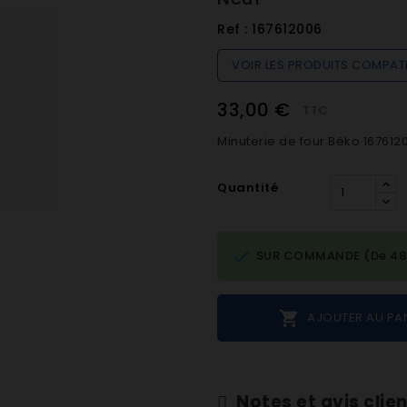
Ref :
167612006
VOIR LES PRODUITS COMPAT
33,00 €
TTC
Minuterie de four Béko 167612
Quantité

SUR COMMANDE (De 48h 

AJOUTER AU PA
Notes et avis clie