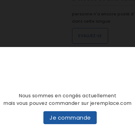
personne n'a encore posté d'
dans cette langue
EVALUEZ-LE
DESCRIPTION
DÉTAILS PRODUIT
Nous sommes en congés actuellement
mais vous pouvez commander sur jeremplace.com
Je commande