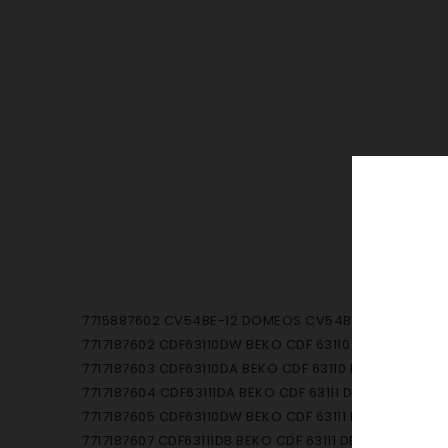
7715887602 CV54BE-12 DOMEOS CV54BE-12
7717187602 CDF63110DW BEKO CDF 63110 GW
7717187603 CDF63110DA BEKO CDF 63110 DA
7717187604 CDF63111DA BEKO CDF 63111 DA
7717187605 CDF63110DW BEKO CDF 63111 DW
7717187607 CDF63111DB BEKO CDF 63111 DB