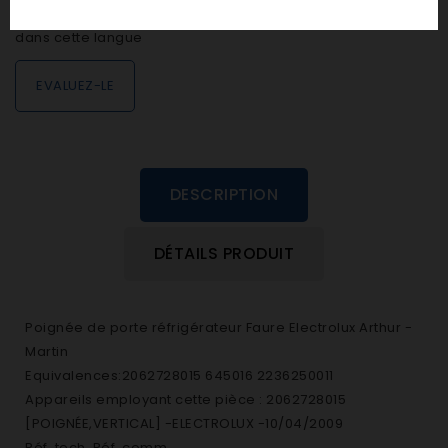
personne n'a encore posté d'avis
dans cette langue
EVALUEZ-LE
DESCRIPTION
DÉTAILS PRODUIT
Poignée de porte réfrigérateur Faure Electrolux Arthur -
Martin
Equivalences:2062728015 645016 2236250011
Appareils employant cette pièce : 2062728015
[POIGNÉE,VERTICAL] -ELECTROLUX -10/04/2009
Réf. tech. Réf. comm.