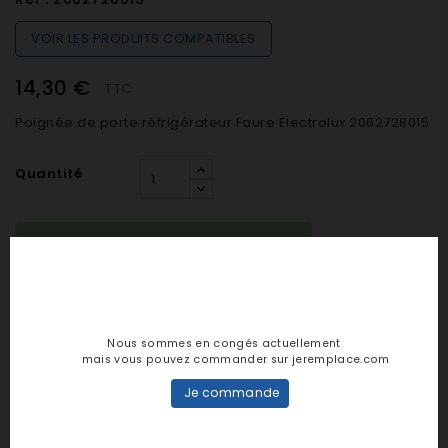
VOIR LES PRODUITS COMPATIBLES
14,30 €
TTC
Poignée de porte réfrigérateur Faure Electrolux 2062728015
Quantité

EN STOCK (préparation sous 24h)

AJOUTER AU PANIER
Nous sommes en congés actuellement
mais vous pouvez commander sur jeremplace.com
Je commande
Notes et avis clients