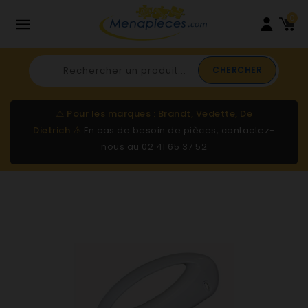
0

CHERCHER
⚠️
Pour les marques : Brandt, Vedette, De
Dietrich
⚠️
En cas de besoin de pièces, contactez-
nous au
02 41 65 37 52