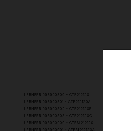
LIEBHERR 998990800 - CTP212120
LIEBHERR 998990801 - CTP212120A
LIEBHERR 998990802 - CTP212120B
LIEBHERR 998990803 - CTP212120C
LIEBHERR 998990900 - CTPSL212120
LIEBHERR 998990901 - CTPSL212120A