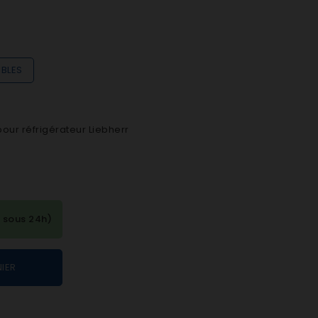
IBLES
our réfrigérateur Liebherr
 sous 24h)
IER