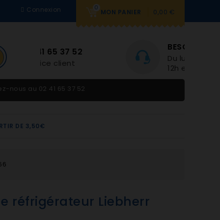
0
Connexion
0,00 €
MON PANIER
BESOIN D'AIDE
Du lundi au vendredi 9h-
12h et 14h-18h
tez-nous au
02 41 65 37 52
RTIR DE 3,50€
66
e réfrigérateur Liebherr