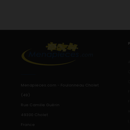
LIEBHERR 998994301 - CTPSL254120A
LIEBHERR 998994302 - CTPSL254120B
LIEBHERR 998994303 - CTPSL254120C
LIEBHERR 998994304 - CTPSL254120D
Menapieces.com - Foulonneau Cholet
(49)
Rue Camille Guérin
49300 Cholet
France