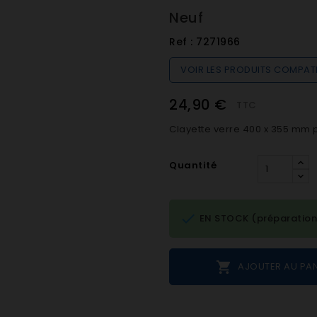
Neuf
Ref :
7271966
VOIR LES PRODUITS COMPAT
24,90 €
TTC
Clayette verre 400 x 355 mm p
Quantité

EN STOCK (préparation

AJOUTER AU PAN