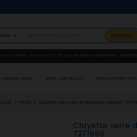
02 41 65 37 52
arrow_drop_down
ories
CHERCHER
Service client
ndt, Vedette, De Dietrich
⚠️
En cas de besoin de pièces, contac
I SOMMES-NOUS
NOUS CONTACTER
FRAIS DE PORT À PA
ccueil
FROID
Clayette verre de réfrigérateur Liebherr 72719
Clayette verre d
7271966