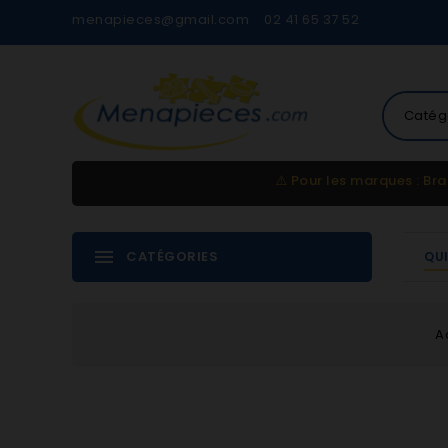
menapieces@gmail.com
02 41 65 37 52
Catég
⚠️
Pour les marques : Bra
CATÉGORIES
QU
A