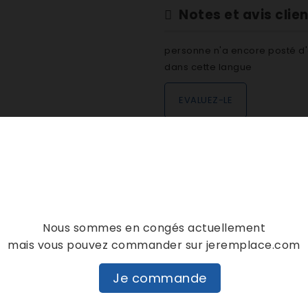
Notes et avis clie
personne n'a encore posté d'
dans cette langue
EVALUEZ-LE
DESCRIPTION
DÉTAILS PRODUIT
Nous sommes en congés actuellement
mais vous pouvez commander sur jeremplace.com
Je commande