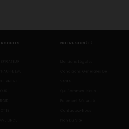
PRODUITS
NOTRE SOCIÉTÉ
ASPIRATEUR
Mentions Légales
CHAUFFE EAU
Conditions Générales De
CUISINIERE
Vente
FOUR
Qui Sommes-Nous
FROID
Paiement Sécurisé
HOTTE
Contactez-Nous
LAVE LINGE
Plan Du Site