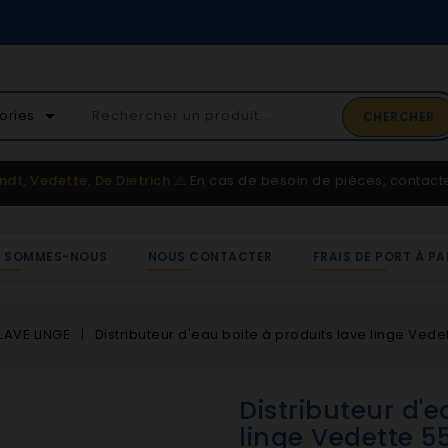
02 41 65 37 52
arrow_drop_down
ories
CHERCHER
Service client
ndt, Vedette, De Dietrich
⚠️
En cas de besoin de pièces, contac
I SOMMES-NOUS
NOUS CONTACTER
FRAIS DE PORT À PA
LAVE LINGE
Distributeur d'eau boite à produits lave linge Ved
Distributeur d'e
linge Vedette 5