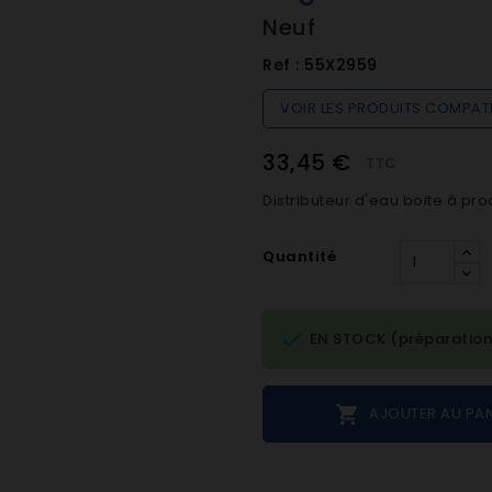
Neuf
Ref :
55X2959
VOIR LES PRODUITS COMPAT
33,45 €
TTC
Distributeur d'eau boite à pro
Quantité

EN STOCK (préparation

AJOUTER AU PAN