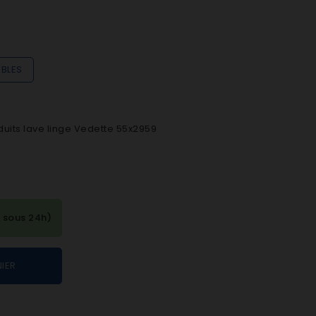
IBLES
duits lave linge Vedette 55x2959
 sous 24h)
IER