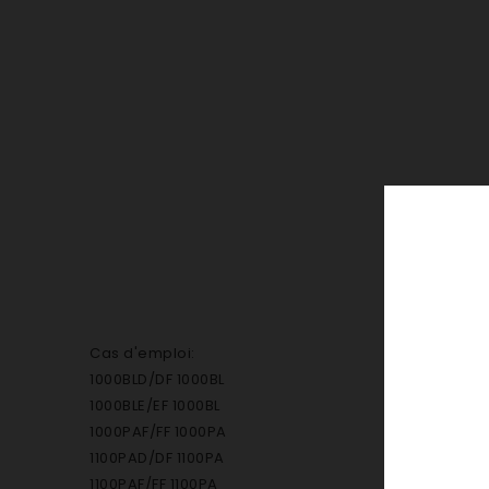
Cas d'emploi:
1000BLD/DF 1000BL
1000BLE/EF 1000BL
1000PAF/FF 1000PA
1100PAD/DF 1100PA
1100PAF/FF 1100PA