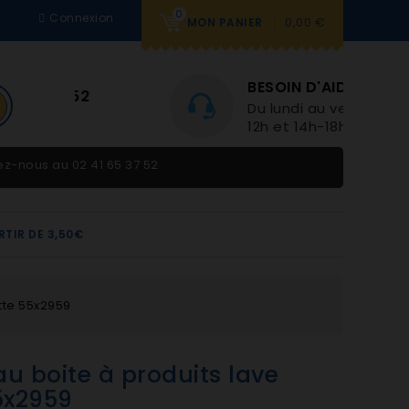
0
Connexion
0,00 €
MON PANIER
BESOIN D'AIDE
Du lundi au vendredi 9h-
12h et 14h-18h
tez-nous au
02 41 65 37 52
RTIR DE 3,50€
ette 55x2959
au boite à produits lave
5x2959