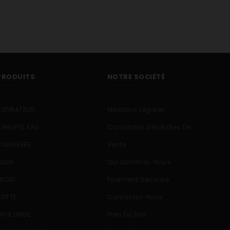
PRODUITS
NOTRE SOCIÉTÉ
ASPIRATEUR
Mentions Légales
CHAUFFE EAU
Conditions Générales De
CUISINIERE
Vente
FOUR
Qui Sommes-Nous
FROID
Paiement Sécurisé
HOTTE
Contactez-Nous
LAVE LINGE
Plan Du Site