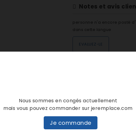
Notes et avis clie
personne n'a encore posté d'
dans cette langue
EVALUEZ-LE
DESCRIPTION
DÉTAILS PRODUIT
Nous sommes en congés actuellement
mais vous pouvez commander sur jeremplace.com
Je commande