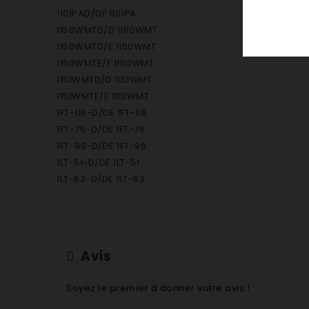
1101PAD/DF 1101PA
1150WMTD/D 1150WMT
1150WMTD/E 1150WMT
1150WMTE/F 1150WMT
1151WMTD/D 1151WMT
1151WMTE/E 1151WMT
1FT-116-D/DE 1FT-116
1FT-76-D/DE 1FT-76
1FT-96-D/DE 1FT-96
1LT-51-D/DE 1LT-51
1LT-63-D/DE 1LT-63
202BD/DF 202B
2109D/DJ 2109
2109E/EJ 2109
2109F/FJ 2109
Avis
2109G/GJ 2109
2109H/HJ 2109
Soyez le premier à donner votre avis !
2409D/DJ 2409