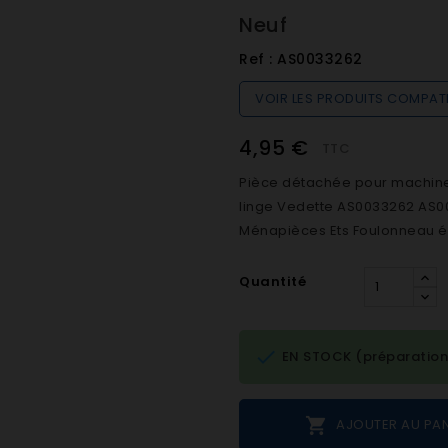
Neuf
Ref :
AS0033262
VOIR LES PRODUITS COMPAT
4,95 €
TTC
Pièce détachée pour machine 
linge Vedette AS0033262 AS00
Ménapièces Ets Foulonneau é
Quantité

EN STOCK (préparation

AJOUTER AU PAN