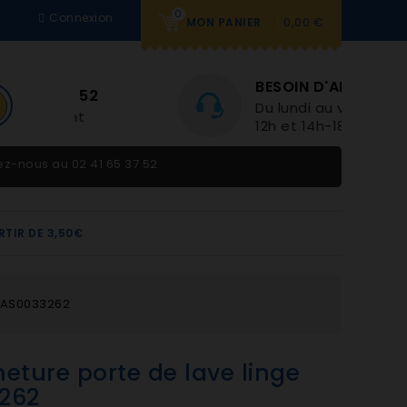
0
Connexion
0,00 €
MON PANIER
BESOIN D'AIDE
Du lundi au vendredi 9h-
12h et 14h-18h
tez-nous au
02 41 65 37 52
RTIR DE 3,50€
e AS0033262
eture porte de lave linge
262