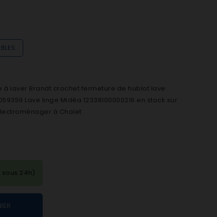
IBLES
à laver Brandt crochet fermeture de hublot lave
59359 Lave linge Midéa 12338100000216 en stock sur
lectroménager à Cholet
 sous 24h)
IER