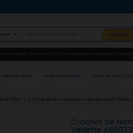
02 41 65 37 52
arrow_drop_down
ories
CHERCHER
Service client
ndt, Vedette, De Dietrich
⚠️
En cas de besoin de pièces, contac
I SOMMES-NOUS
NOUS CONTACTER
FRAIS DE PORT À PA
LAVE LINGE
Crochet de fermeture porte de lave linge Vedett
Crochet de ferm
Vedette AS0033