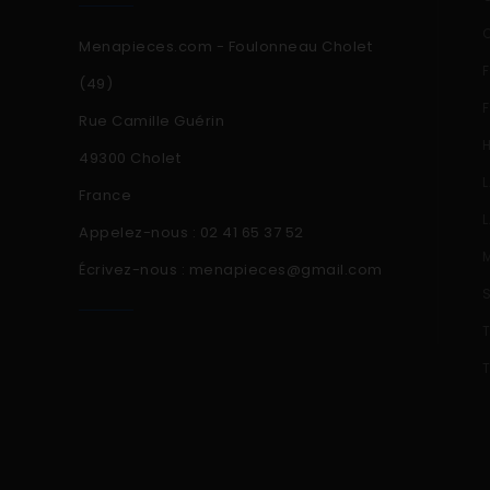
Menapieces.com - Foulonneau Cholet
(49)
Rue Camille Guérin
49300 Cholet
France
Appelez-nous :
02 41 65 37 52
Écrivez-nous :
menapieces@gmail.com