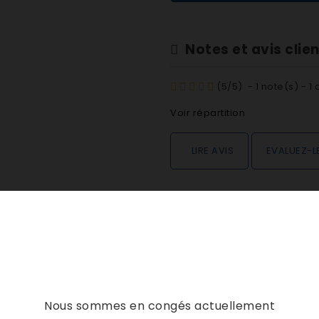
Notes et avis clie
(
5
/
5
)
-
1
note(s) -
1
a
Voir répartition
LIRE AVIS
EVALUEZ-L
DESCRIPTION
DÉTAILS PRODUIT
Nous sommes en congés actuellement