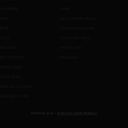
CUISINIERE
Vente
FOUR
Qui Sommes-Nous
FROID
Paiement Sécurisé
HOTTE
Contactez-Nous
LAVE LINGE
Plan Du Site
LAVE VAISSELLE
Magasins
MICRO ONDES
SECHE LINGE
TABLE DE CUISSON
TABLE INDUCTION
Réalisé par l'
agence web Makeo