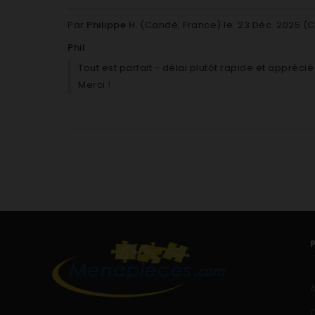
BRANDT WM8120B WM8120B/A
Par
Philippe H.
(Candé, France) le
23 Déc. 2025 (
C
BRANDT WM8120S WM8120S/A
Phil
BRANDT WM8140B WM8140B/A
Tout est parfait - délai plutôt rapide et appréc
Merci !