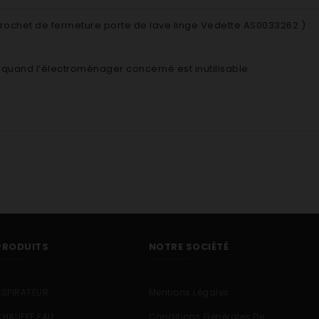
rochet de fermeture porte de lave linge Vedette AS0033262
) :
ié quand l’électroménager concerné est inutilisable.
PRODUITS
NOTRE SOCIÉTÉ
ASPIRATEUR
Mentions Légales
CHAUFFE EAU
Conditions Générales De