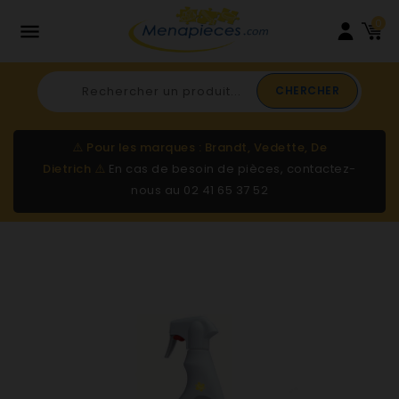
0

CHERCHER
⚠️
Pour les marques : Brandt, Vedette, De
Dietrich
⚠️
En cas de besoin de pièces, contactez-
nous au
02 41 65 37 52