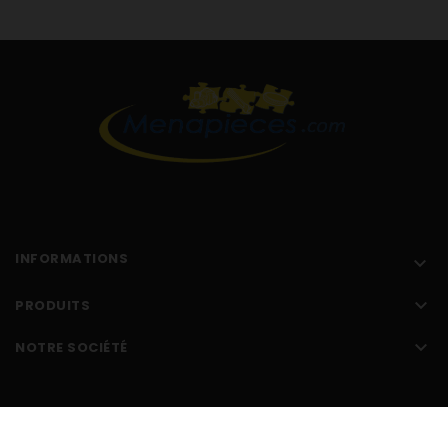
INFORMATIONS


PRODUITS

NOTRE SOCIÉTÉ
Réalisé par l'
agence web Makeo