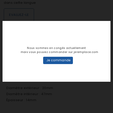
dans cette langue
EVALUEZ-LE
DESCRIPTION
Nous sommes en congés actuellement
mais vous pouvez commander sur jeremplace.com
DÉTAILS PRODUIT
Je commande
Dimensions du roulement
:
Diamètre extérieur : 20mm
Diamètre intérieur : 47mm
Épaisseur : 14mm