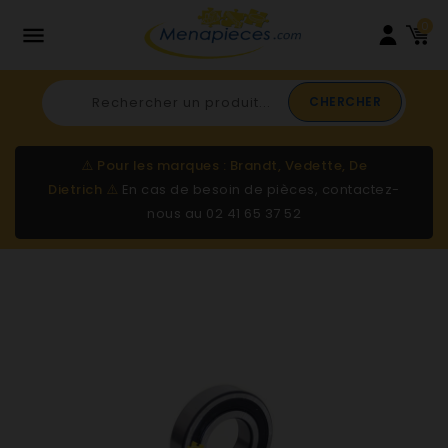
0

CHERCHER
⚠️
Pour les marques : Brandt, Vedette, De
Dietrich
⚠️
En cas de besoin de pièces, contactez-
nous au
02 41 65 37 52