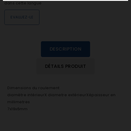
dans cette langue
EVALUEZ-LE
DESCRIPTION
DÉTAILS PRODUIT
Dimensions du roulement
diamètre intérieurX diametre extérieurXépaisseur en
millimetres
7x19x6mm