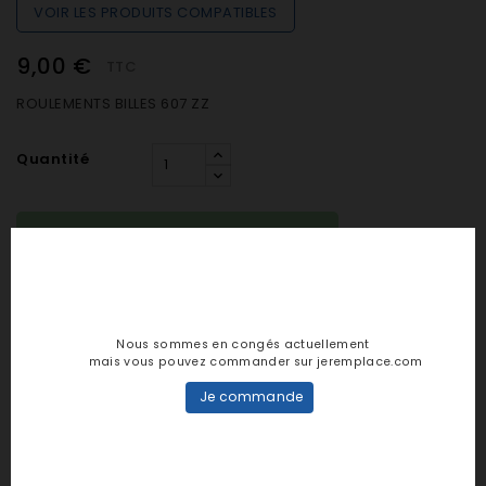
VOIR LES PRODUITS COMPATIBLES
9,00 €
TTC
ROULEMENTS BILLES 607 ZZ
Quantité

EN STOCK (préparation sous 24h)

AJOUTER AU PANIER
Nous sommes en congés actuellement
mais vous pouvez commander sur jeremplace.com
Je commande
Notes et avis clients
personne n'a encore posté d'avis