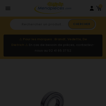
0

CHERCHER
⚠️
Pour les marques : Brandt, Vedette, De
Dietrich
⚠️
En cas de besoin de pièces, contactez-
nous au
02 41 65 37 52