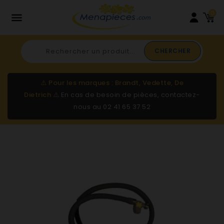
0

CHERCHER
⚠️
Pour les marques : Brandt, Vedette, De
Dietrich
⚠️
En cas de besoin de pièces, contactez-
nous au
02 41 65 37 52