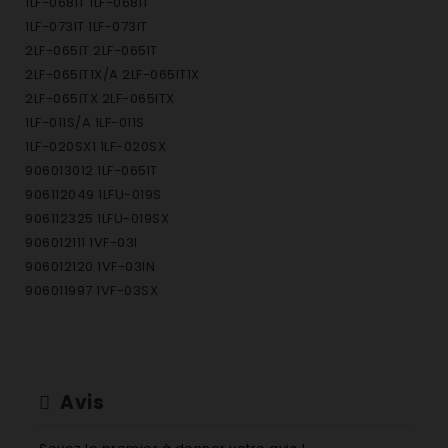
1LF-068IT 1LF-068IT
1LF-073IT 1LF-073IT
2LF-065IT 2LF-065IT
2LF-065IT1X/A 2LF-065IT1X
2LF-065ITX 2LF-065ITX
1LF-011S/A 1LF-011S
1LF-020SX1 1LF-020SX
906013012 1LF-065IT
906112049 1LFU-019S
906112325 1LFU-019SX
906012111 1VF-03I
906012120 1VF-03IN
906011997 1VF-03SX
906012095 1VF-09SX
906012157 1VF-56IAL
906012148 1VF-56IX
906012166 1VF-65IT
Avis
906012193 1VF-65IT1X
906012184 1VF-65ITX