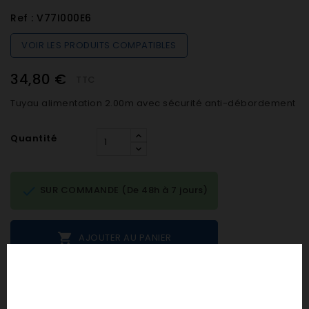
Ref :
V77I000E6
VOIR LES PRODUITS COMPATIBLES
34,80 €
TTC
Tuyau alimentation 2.00m avec sécurité anti-débordement
Quantité

SUR COMMANDE (De 48h à 7 jours)

AJOUTER AU PANIER
Notes et avis clients