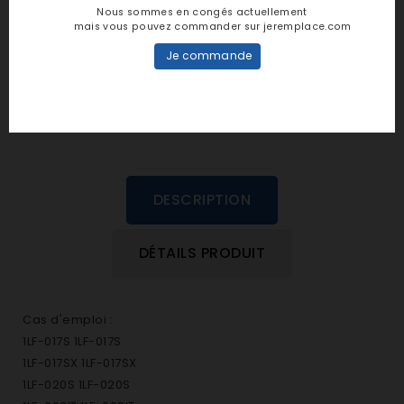
Nous sommes en congés actuellement
mais vous pouvez commander sur jeremplace.com
personne n'a encore posté d'avis
Je commande
dans cette langue
EVALUEZ-LE
DESCRIPTION
DÉTAILS PRODUIT
Cas d'emploi :
1LF-017S 1LF-017S
1LF-017SX 1LF-017SX
1LF-020S 1LF-020S