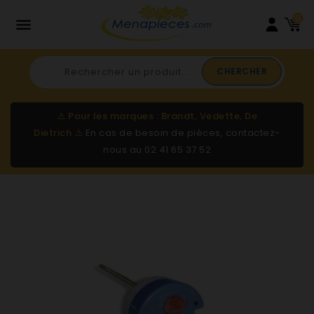
0

CHERCHER
⚠️
Pour les marques : Brandt, Vedette, De
Dietrich
⚠️
En cas de besoin de pièces, contactez-
nous au
02 41 65 37 52