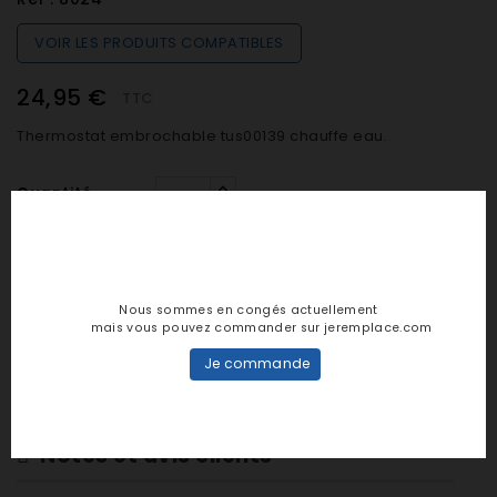
VOIR LES PRODUITS COMPATIBLES
24,95 €
TTC
Thermostat embrochable tus00139 chauffe eau.
Quantité

EN STOCK (préparation sous 24h)
Nous sommes en congés actuellement
mais vous pouvez commander sur jeremplace.com

AJOUTER AU PANIER
Je commande
Notes et avis clients