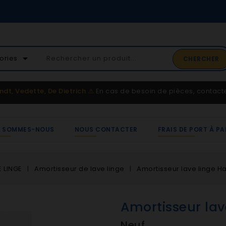
02 41 65 37 52
arrow_drop_down
ories
CHERCHER
Service client
ndt, Vedette, De Dietrich
⚠️
En cas de besoin de pièces, contac
I SOMMES-NOUS
NOUS CONTACTER
FRAIS DE PORT À PA
E LINGE
Amortisseur de lave linge
Amortisseur lave linge H
Amortisseur lav
Neuf