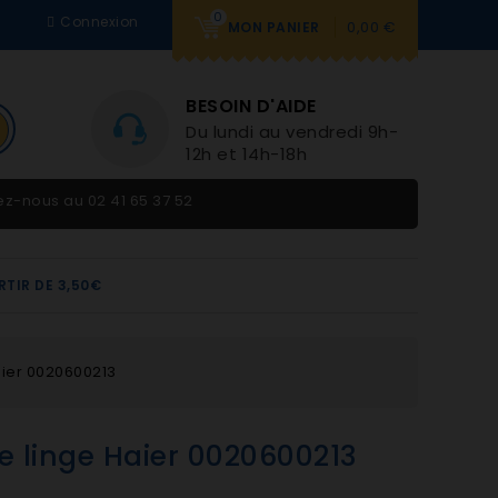
0
Connexion
0,00 €
MON PANIER
BESOIN D'AIDE
Du lundi au vendredi 9h-
12h et 14h-18h
tez-nous au
02 41 65 37 52
RTIR DE 3,50€
aier 0020600213
e linge Haier 0020600213