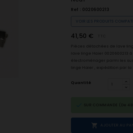
Ref :
0020600213
VOIR LES PRODUITS COMPAT
41,50 €
TTC
Pièces détachées de lave lin
lave linge Haier 0020600213 
électroménager parmi les sus
linge Haier , expédition par la 
Quantité

SUR COMMANDE (De 48h 

AJOUTER AU PA