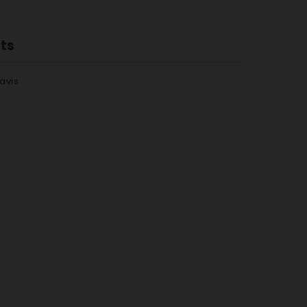
nts
avis