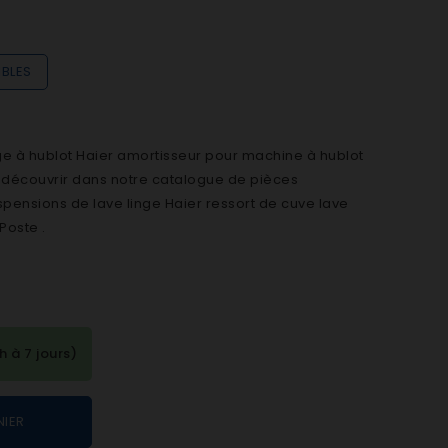
IBLES
ge à hublot Haier amortisseur pour machine à hublot
à découvrir dans notre catalogue de pièces
pensions de lave linge Haier ressort de cuve lave
Poste .
à 7 jours)
NIER