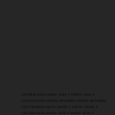
CE0HR9E0H00 HW80-1482-F HW80-1482-F
CE0HUFE0H00 HW150-BP14986E HW150-BP14986E
CE0J71E0M00 HW70-1403D-F HW70-1403D-F
CE0J90E0A00 HW90-1479-F HW90-1479-F