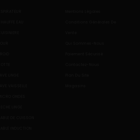
ASPIRATEUR
Mentions Légales
CHAUFFE EAU
Conditions Générales De
CUISINIERE
Vente
FOUR
Qui Sommes-Nous
FROID
Paiement Sécurisé
HOTTE
Contactez-Nous
LAVE LINGE
Plan Du Site
LAVE VAISSELLE
Magasins
MICRO ONDES
SECHE LINGE
TABLE DE CUISSON
TABLE INDUCTION