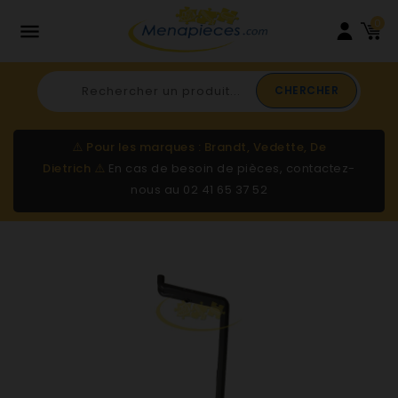
0

CHERCHER
⚠️
Pour les marques : Brandt, Vedette, De
Dietrich
⚠️
En cas de besoin de pièces, contactez-
nous au
02 41 65 37 52