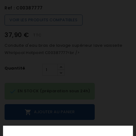
Ref :
C00387777
VOIR LES PRODUITS COMPATIBLES
37,90 €
TTC
Conduite d'eau bras de lavage supérieur lave vaisselle
Whirlpool Hotpoint C00387777<br />
Quantité

EN STOCK (préparation sous 24h)

AJOUTER AU PANIER