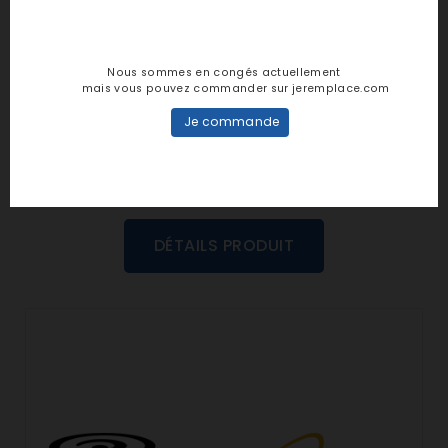
Notes et avis clients
personne n'a encore posté d'avis
Nous sommes en congés actuellement
dans cette langue
mais vous pouvez commander sur jeremplace.com
Je commande
EVALUEZ-LE
DÉTAILS PRODUIT