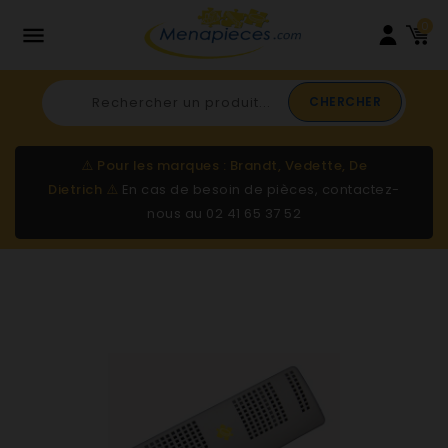
0

CHERCHER
⚠️
Pour les marques : Brandt, Vedette, De
Dietrich
⚠️
En cas de besoin de pièces, contactez-
nous au
02 41 65 37 52