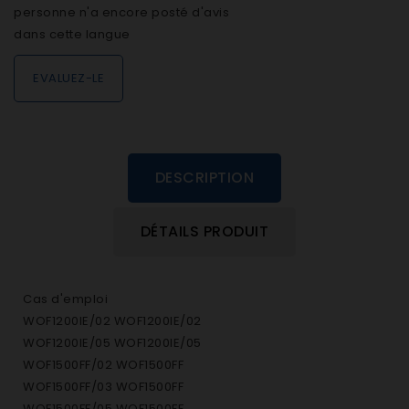
personne n'a encore posté d'avis
dans cette langue
EVALUEZ-LE
DESCRIPTION
DÉTAILS PRODUIT
Cas d'emploi
WOF1200IE/02 WOF1200IE/02
WOF1200IE/05 WOF1200IE/05
WOF1500FF/02 WOF1500FF
WOF1500FF/03 WOF1500FF
WOF1500FF/05 WOF1500FF