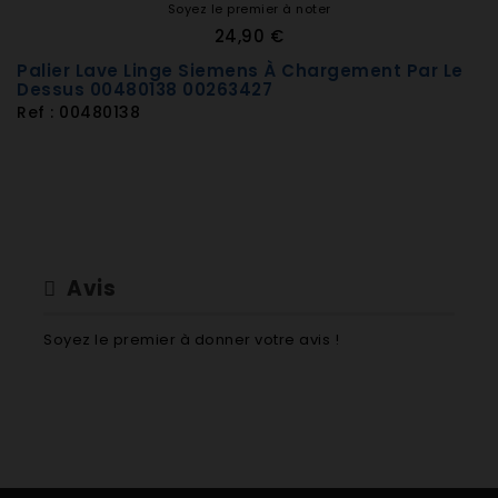
Soyez le premier à noter
WOF2090NL/02 WOF2090NL/02
24,90 €
WOF2090NL/05 WOF2090NL/05
Palier Lave Linge Siemens À Chargement Par Le
WOK2001/02 WOK2001/02
Dessus 00480138 00263427
WOK2001/04 WOK2001/04
Ref : 00480138
WOK2001/05 WOK2001/05
WOK2001/07 WOK2001/07
WOK2001/08 WOK2001/08
WOK2001GB/02 WOK2001GB/02
WOK2001GB/04 WOK2001GB/04
WOK2001GB/05
Avis
WOK2001GB/07
WOK2001GB/08
Soyez le premier à donner votre avis !
WOK2030/02
WOK2030/04
WOK2030/05
WOK2031/02
WOK2031/04
WOK2031/05