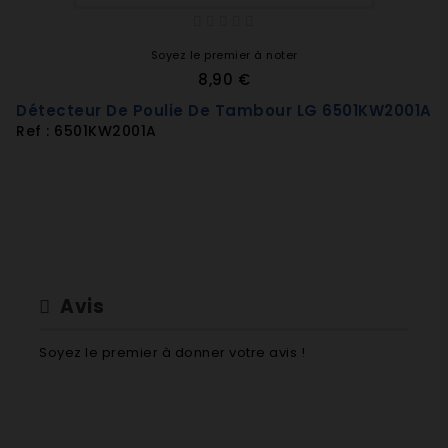
WD-14370FD.ABPQENB - WD-14376FDM.ABPQENB
WD-14375FD.ATPQENB - WD-14378FDM.ATPQENB
WD-14379FD.ATRQENB - WD-14379FDM.ATRQENB
Soyez le premier à noter
WD-14391TDK.AOWQENB
8,90 €
WD-14420FD.AOWQENB - WD-14420FDS.AOWQENB
Détecteur De Poulie De Tambour LG 6501KW2001A
WD-14440FD.AOWQENB - WD-14440FDS.AOWQENB
Ref : 6501KW2001A
WD-16331FDK.AOWQENB - WD-16342FD.AOWQENB
WD-16351FDK.AOWQENB - WD-16352FD.AOWQENB
Avis
Soyez le premier à donner votre avis !