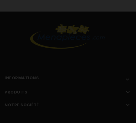
INFORMATIONS


PRODUITS

NOTRE SOCIÉTÉ
Réalisé par l'
agence web Makeo