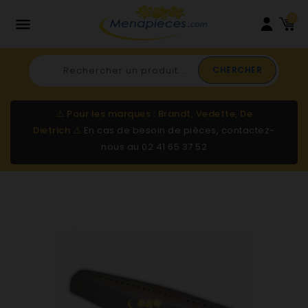
0

CHERCHER
⚠️
Pour les marques : Brandt, Vedette, De
Dietrich
⚠️
En cas de besoin de pièces, contactez-
nous au
02 41 65 37 52