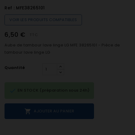
Ref :
MFE38265101
VOIR LES PRODUITS COMPATIBLES
6,50 €
TTC
Aube de tambour lave linge LG MFE 38265101 - Pièce de
tambour lave linge LG
Quantité

EN STOCK (préparation sous 24h)

AJOUTER AU PANIER