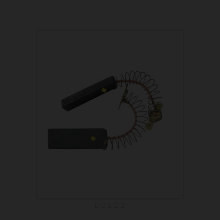
WFK1018E WFK1018E
WFK1018Q1 WFK1018Q
905690283 WFK1118F
WFK1135EF1 WFK1135EF
WFK1216P1 WFK1216P
905690103 WFK1217F
WFK1218E1 WFK1218E
WFK1218F WFK1218F
WFK1248A WFK1248A
WFK1248E WFK1248E
WFK1248ES1 WFK1248ES
905690176 WFK1317F
WFK1318F1 WFK1318F
905690112 WFK1417F
WFK1418E1 WFK1418E
WFK1418F WFK1418F
WFK1448E WFK1448E
WFK1458FE WFK1458FE
WFK1458XE WFK1458XE