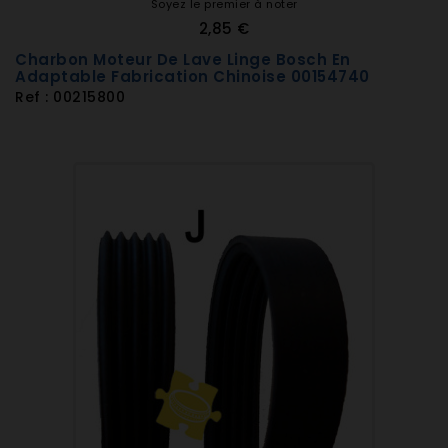
Soyez le premier à noter
WFK2217FB21 WFK2217FB
2,85 €
905690121 WFK2248F
Charbon Moteur De Lave Linge Bosch En
WFK2248F21 WFK2248F2
Adaptable Fabrication Chinoise 00154740
WFK2248FE1 WFK2248FE
Ref : 00215800
905690149 WFK2248X
WFK2448E1 WFK2448E
WFK2448EX1 WFK2448EX
905690130 WFK2448F
805690235
WFK2448FE1
905690158
WFK2458FE
WFT8110I
WFT8120D1
WFT8121XI
WFT8141D1
WFT8142I1
WMF1020