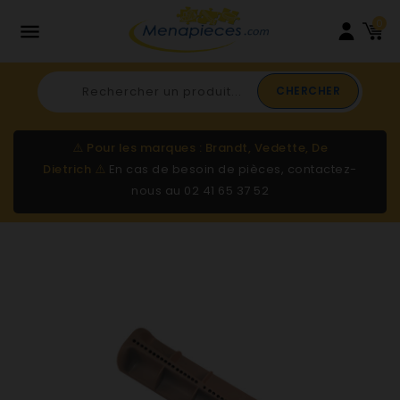
0

CHERCHER
⚠️
Pour les marques : Brandt, Vedette, De
Dietrich
⚠️
En cas de besoin de pièces, contactez-
nous au
02 41 65 37 52