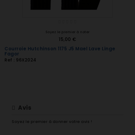
WFK2448FE
WFK2448FE
WFK2448X
WFK2458FE
WFT8110I
Soyez le premier à noter
WFT8120D
15,00 €
WFT8121XI
Courroie Hutchinson 1175 J5 Mael Lave Linge
WFT8141D
Fagor
Ref : 96X2024
WFT8142I
WMF1020
Avis
Soyez le premier à donner votre avis !