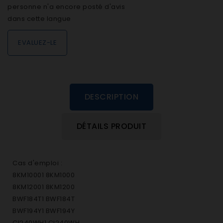
personne n'a encore posté d'avis
dans cette langue
EVALUEZ-LE
DESCRIPTION
DÉTAILS PRODUIT
Cas d'emploi :
8KM10001 8KM1000
8KM12001 8KM1200
BWF184T1 BWF184T
BWF194Y1 BWF194Y
CI240WH1 CI240WH