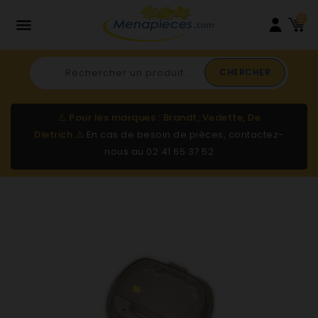
0

CHERCHER
⚠️
Pour les marques : Brandt, Vedette, De
Dietrich
⚠️
En cas de besoin de pièces, contactez-
nous au
02 41 65 37 52