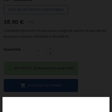
VOIR LES PRODUITS COMPATIBLES
38,90 €
TTC
Cassette réservoir d'eau avec poignée sèche linge Candy
Rosières Hoover 40006253 40008542
Quantité

EN STOCK (préparation sous 24h)

AJOUTER AU PANIER
Notes et avis clients