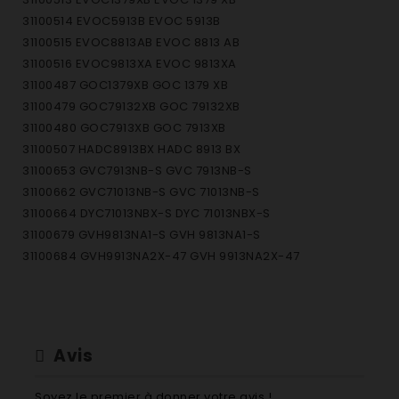
31100514 EVOC5913B EVOC 5913B
31100515 EVOC8813AB EVOC 8813 AB
31100516 EVOC9813XA EVOC 9813XA
31100487 GOC1379XB GOC 1379 XB
31100479 GOC79132XB GOC 79132XB
31100480 GOC7913XB GOC 7913XB
31100507 HADC8913BX HADC 8913 BX
31100653 GVC7913NB-S GVC 7913NB-S
31100662 GVC71013NB-S GVC 71013NB-S
31100664 DYC71013NBX-S DYC 71013NBX-S
31100679 GVH9813NA1-S GVH 9813NA1-S
31100684 GVH9913NA2X-47 GVH 9913NA2X-47
31100689 DYC710AVBX-80N DYC 710AVBX-80N
31100699 GVCD913B-S GVC D913B-S
31100700 GVCD1013B-S GVC D1013B-S
31100701 GVHD813A1-S GVH D813A1-S
Avis
31100702 GVHD1013A2-S GVH D1013A2-S
31100703 GVHD913A2-S
Soyez le premier à donner votre avis !