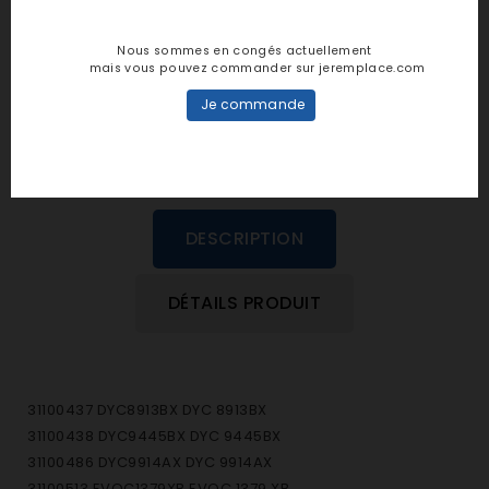
personne n'a encore posté d'avis
Nous sommes en congés actuellement
dans cette langue
mais vous pouvez commander sur jeremplace.com
Je commande
EVALUEZ-LE
DESCRIPTION
DÉTAILS PRODUIT
31100437 DYC8913BX DYC 8913BX
31100438 DYC9445BX DYC 9445BX
31100486 DYC9914AX DYC 9914AX
31100513 EVOC1379XB EVOC 1379 XB