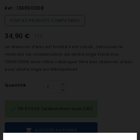
Ref :
1366513008
VOIR LES PRODUITS COMPATIBLES
34,90 €
TTC
Le réservoir d'eau est tombé il est cassé , retrouvez le
réservoir de condensation de sèche linge Electrolux
1366513008 dans nôtre catalogue filtre bac réservoir d'eau
pour sèche linge sur Ménapièces
Quantité

EN STOCK (préparation sous 24h)

AJOUTER AU PANIER