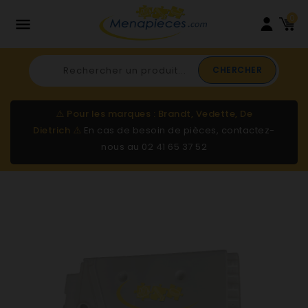
0

CHERCHER
⚠️
Pour les marques : Brandt, Vedette, De
Dietrich
⚠️
En cas de besoin de pièces, contactez-
nous au
02 41 65 37 52