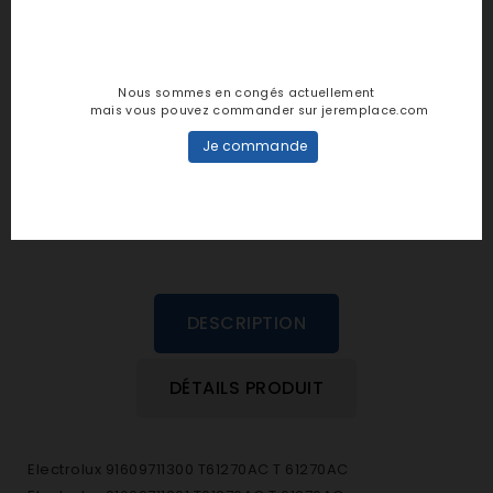
Notes et avis clients
Nous sommes en congés actuellement
mais vous pouvez commander sur jeremplace.com
personne n'a encore posté d'avis
Je commande
dans cette langue
EVALUEZ-LE
DESCRIPTION
DÉTAILS PRODUIT
Electrolux 91609711300 T61270AC T 61270AC