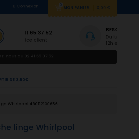
0
Connexion
0,00 €
MON PANIER
BESOIN D'AIDE
Du lundi au vendredi 9h-
12h et 14h-18h
tez-nous au
02 41 65 37 52
RTIR DE 3,50€
nge Whirlpool 480112100656
che linge Whirlpool