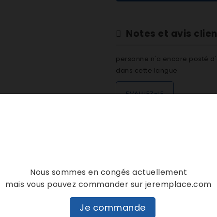
Notes et avis clie
personne n'a encore posté d'
dans cette langue
EVALUEZ-LE
DESCRIPTION
DÉTAILS PRODUIT
Nous sommes en congés actuellement
mais vous pouvez commander sur jeremplace.com
480112100694 480112100656 C00345000
Je commande