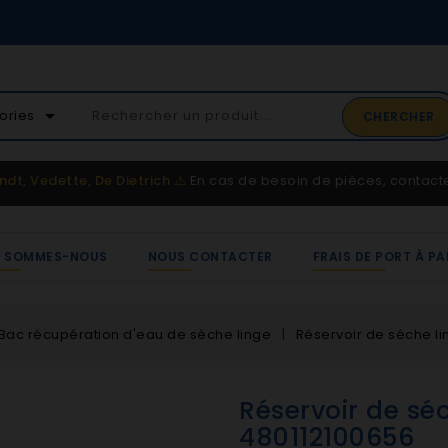
02 41 65 37 52
arrow_drop_down
ories
CHERCHER
Service client
ndt, Vedette, De Dietrich
⚠️
En cas de besoin de pièces, contac
I SOMMES-NOUS
NOUS CONTACTER
FRAIS DE PORT À PA
Bac récupération d'eau de sèche linge
Réservoir de séche li
Réservoir de sé
480112100656