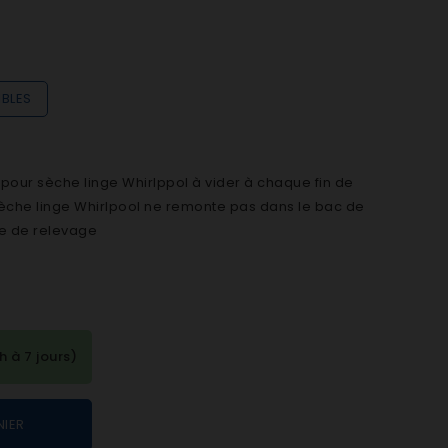
IBLES
pour sèche linge Whirlppol à vider à chaque fin de
sèche linge Whirlpool ne remonte pas dans le bac de
pe de relevage
à 7 jours)
NIER