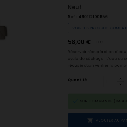
Neuf
Ref :
480112100656
VOIR LES PRODUITS COMPAT
58,00 €
TTC
Réservoir récupération d'eau 
cycle de séchage . L'eau du 
récupération vérifier la pom
Quantité

SUR COMMANDE (De 48h 

AJOUTER AU PA