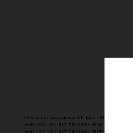
Références constructeur Whirlpool : 481241818521 
WHIRLPOOL 20048874DRY140W - 857565116014
WHIRLPOOL 20048874DRY140W - 857565116016