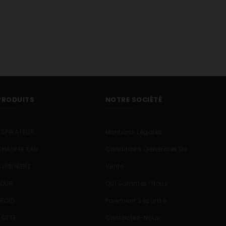
PRODUITS
NOTRE SOCIÉTÉ
ASPIRATEUR
Mentions Légales
CHAUFFE EAU
Conditions Générales De
W
CUISINIERE
Vente
0W
FOUR
Qui Sommes-Nous
FROID
Paiement Sécurisé
HOTTE
Contactez-Nous