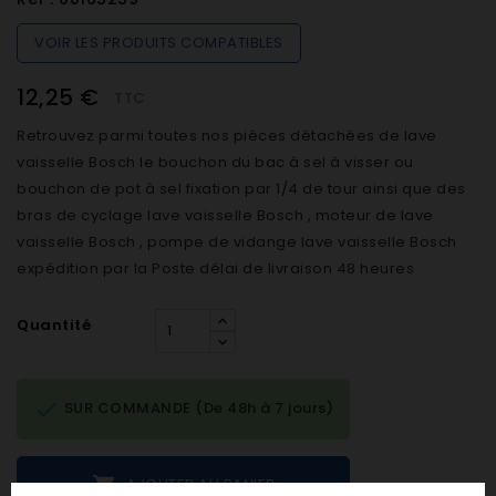
VOIR LES PRODUITS COMPATIBLES
12,25 €
TTC
Retrouvez parmi toutes nos pièces détachées de lave
vaisselle Bosch le bouchon du bac à sel à visser ou
bouchon de pot à sel fixation par 1/4 de tour ainsi que des
bras de cyclage lave vaisselle Bosch , moteur de lave
vaisselle Bosch , pompe de vidange lave vaisselle Bosch
expédition par la Poste délai de livraison 48 heures
Quantité

SUR COMMANDE (De 48h à 7 jours)

AJOUTER AU PANIER