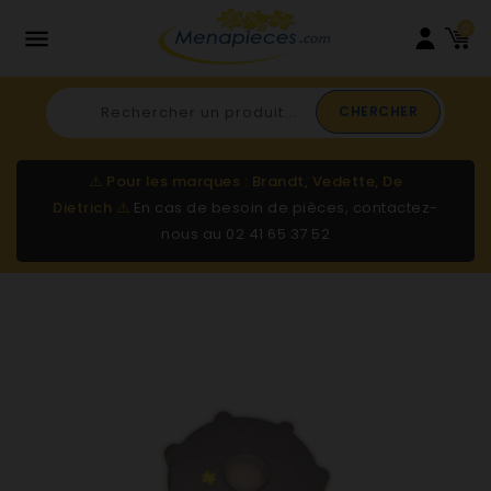
0

CHERCHER
⚠️
Pour les marques : Brandt, Vedette, De
Dietrich
⚠️
En cas de besoin de pièces, contactez-
nous au
02 41 65 37 52