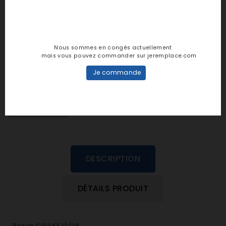
Notes et avis clients
Nous sommes en congés actuellement
mais vous pouvez commander sur jeremplace.com
personne n'a encore posté d'avis
Je commande
dans cette langue
EVALUEZ-LE
DESCRIPTION
DÉTAILS PRODUIT
Bosch CG343J2/26