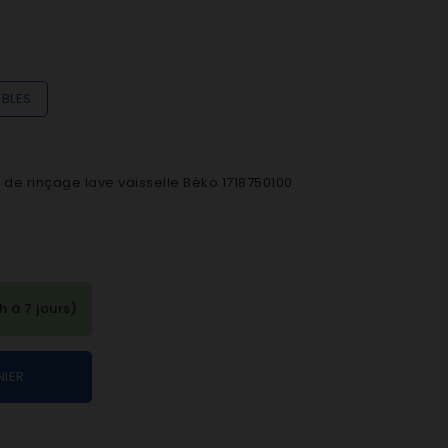
IBLES
 de rinçage lave vaisselle Béko 1718750100
à 7 jours)
NIER