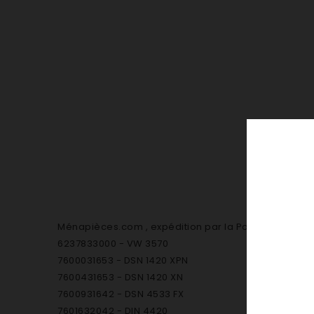
Ménapièces.com , expédition par la Poste 6€20 ttc
6237833000 - VW 3570
7600031653 - DSN 1420 XPN
7600431653 - DSN 1420 XN
7600931642 - DSN 4533 FX
7601632042 - DIN 4420