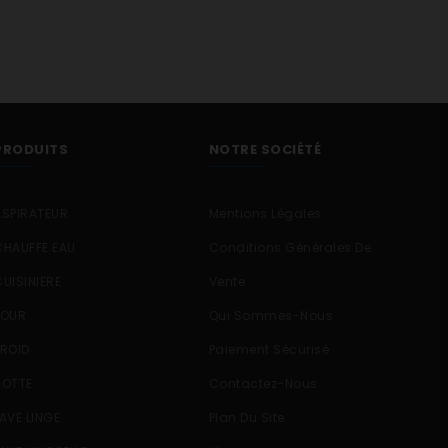
PRODUITS
NOTRE SOCIÉTÉ
ASPIRATEUR
Mentions Légales
CHAUFFE EAU
Conditions Générales De
CUISINIERE
Vente
FOUR
Qui Sommes-Nous
FROID
Paiement Sécurisé
HOTTE
Contactez-Nous
LAVE LINGE
Plan Du Site