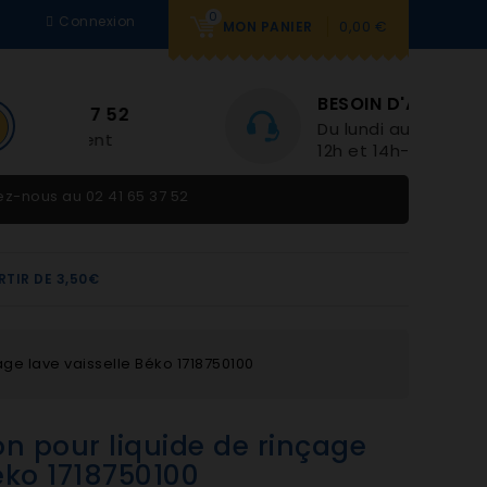
0
Connexion
0,00 €
MON PANIER
BESOIN D'AIDE
Du lundi au vendredi 9h-
12h et 14h-18h
tez-nous au
02 41 65 37 52
RTIR DE 3,50€
age lave vaisselle Béko 1718750100
n pour liquide de rinçage
Béko 1718750100