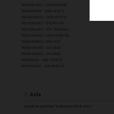
7602057342 - SDFN15310W
7602931653 - DSN 1430 X
7604843942 - GSN 9477 A
7607283342 - D 5766 FW
7607283442 - VW 7616 AAA
7607443942 - GVN 9465 XB
7608233953 - DFN 1431
7609443945 - DIS 1522
7609543945 - DIS 5831
7611181642 - GSE 4433 X
7611543942 - DIN 5933 FX
7611843942 - DIN 1531
7613543942 - DIN 4428
7615383342 - GSN 1220 A
7615483342 - GSN 1380 A
Avis
7615583342 - GSN 1580 A
7615833942 - DIN 5930 FX
Soyez le premier à donner votre avis !
7616043942 - GSN 9583 XB630