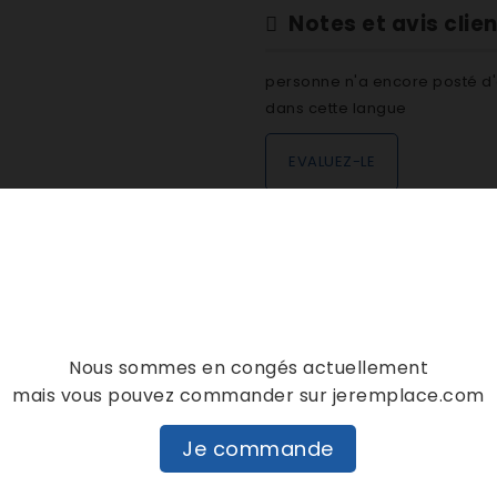
Notes et avis clie
personne n'a encore posté d'
dans cette langue
EVALUEZ-LE
DESCRIPTION
DÉTAILS PRODUIT
Nous sommes en congés actuellement
mais vous pouvez commander sur jeremplace.com
Je commande