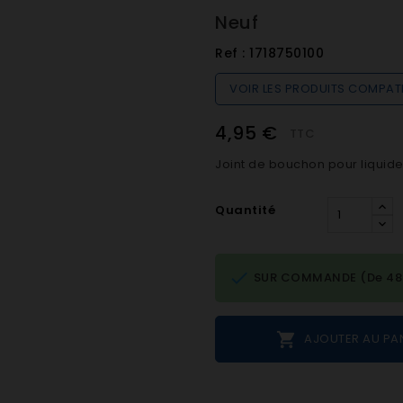
Neuf
Ref :
1718750100
VOIR LES PRODUITS COMPAT
4,95 €
TTC
Joint de bouchon pour liquide
Quantité

SUR COMMANDE (De 48h 

AJOUTER AU PA