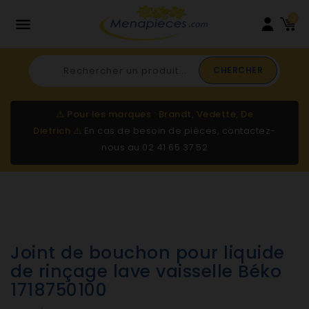
0

CHERCHER
⚠️
Pour les marques : Brandt, Vedette, De
Dietrich
⚠️
En cas de besoin de pièces, contactez-
nous au
02 41 65 37 52
Joint de bouchon pour liquide
de rinçage lave vaisselle Béko
1718750100