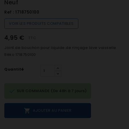
Neuf
Ref :
1718750100
VOIR LES PRODUITS COMPATIBLES
4,95 €
TTC
Joint de bouchon pour liquide de rinçage lave vaisselle
Béko 1718750100
Quantité

SUR COMMANDE (De 48h à 7 jours)

AJOUTER AU PANIER