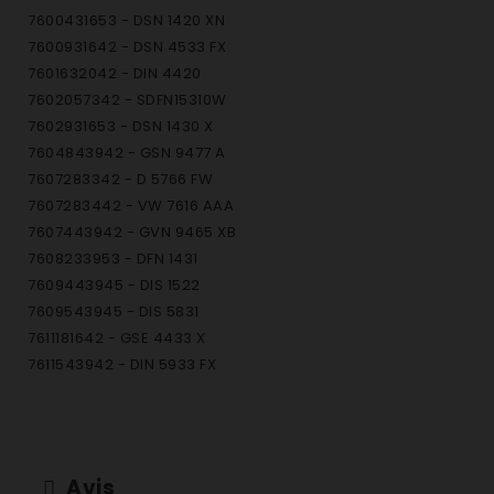
7600431653 - DSN 1420 XN
7600931642 - DSN 4533 FX
7601632042 - DIN 4420
7602057342 - SDFN15310W
7602931653 - DSN 1430 X
7604843942 - GSN 9477 A
7607283342 - D 5766 FW
7607283442 - VW 7616 AAA
7607443942 - GVN 9465 XB
7608233953 - DFN 1431
7609443945 - DIS 1522
7609543945 - DIS 5831
7611181642 - GSE 4433 X
7611543942 - DIN 5933 FX
7611843942 - DIN 1531
7613543942 - DIN 4428
7615383342 - GSN 1220 A
7615483342 - GSN 1380 A
Avis