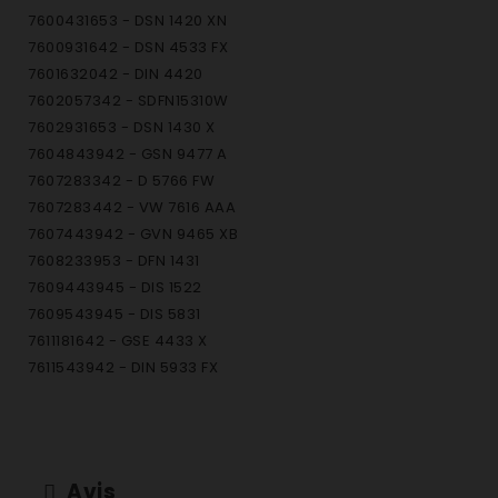
7600431653 - DSN 1420 XN
7600931642 - DSN 4533 FX
7601632042 - DIN 4420
7602057342 - SDFN15310W
7602931653 - DSN 1430 X
7604843942 - GSN 9477 A
7607283342 - D 5766 FW
7607283442 - VW 7616 AAA
7607443942 - GVN 9465 XB
7608233953 - DFN 1431
7609443945 - DIS 1522
7609543945 - DIS 5831
7611181642 - GSE 4433 X
7611543942 - DIN 5933 FX
7611843942 - DIN 1531
7613543942 - DIN 4428
7615383342 - GSN 1220 A
7615483342 - GSN 1380 A
Avis