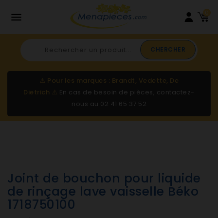
0

CHERCHER
⚠️
Pour les marques : Brandt, Vedette, De
Dietrich
⚠️
En cas de besoin de pièces, contactez-
nous au
02 41 65 37 52
Joint de bouchon pour liquide
de rinçage lave vaisselle Béko
1718750100