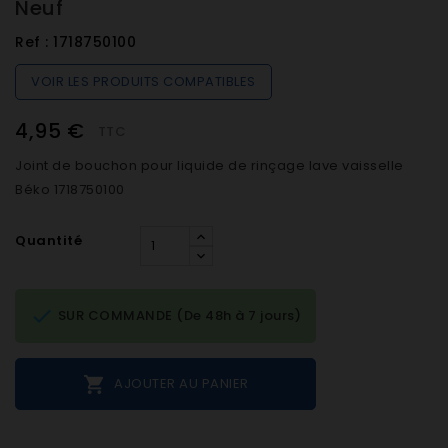
Neuf
Ref :
1718750100
VOIR LES PRODUITS COMPATIBLES
4,95 €
TTC
Joint de bouchon pour liquide de rinçage lave vaisselle
Béko 1718750100
Quantité

SUR COMMANDE (De 48h à 7 jours)

AJOUTER AU PANIER