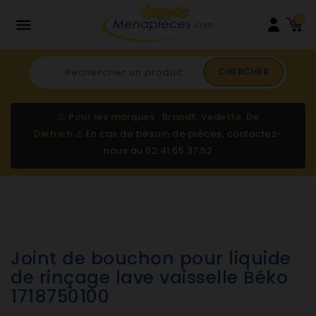
0

CHERCHER
⚠️
Pour les marques : Brandt, Vedette, De
Dietrich
⚠️
En cas de besoin de pièces, contactez-
nous au
02 41 65 37 52
Joint de bouchon pour liquide
de rinçage lave vaisselle Béko
1718750100