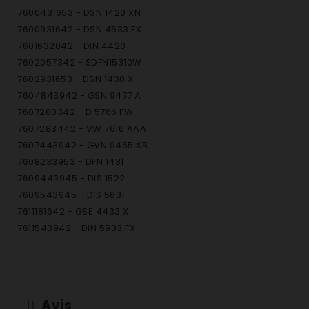
7600431653 - DSN 1420 XN
7600931642 - DSN 4533 FX
7601632042 - DIN 4420
7602057342 - SDFN15310W
7602931653 - DSN 1430 X
7604843942 - GSN 9477 A
7607283342 - D 5766 FW
7607283442 - VW 7616 AAA
7607443942 - GVN 9465 XB
7608233953 - DFN 1431
7609443945 - DIS 1522
7609543945 - DIS 5831
7611181642 - GSE 4433 X
7611543942 - DIN 5933 FX
7611843942 - DIN 1531
7613543942 - DIN 4428
7615383342 - GSN 1220 A
7615483342 - GSN 1380 A
Avis