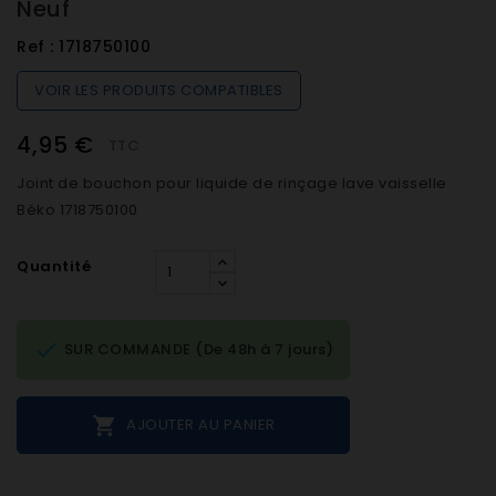
Neuf
Ref :
1718750100
VOIR LES PRODUITS COMPATIBLES
4,95 €
TTC
Joint de bouchon pour liquide de rinçage lave vaisselle
Béko 1718750100
Quantité

SUR COMMANDE (De 48h à 7 jours)

AJOUTER AU PANIER