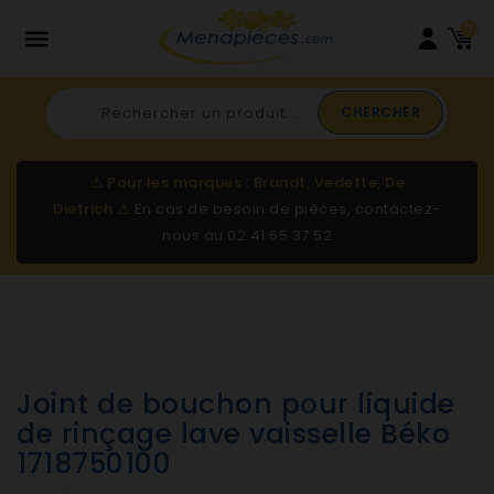
0

CHERCHER
⚠️
Pour les marques : Brandt, Vedette, De
Dietrich
⚠️
En cas de besoin de pièces, contactez-
nous au
02 41 65 37 52
Joint de bouchon pour liquide
de rinçage lave vaisselle Béko
1718750100