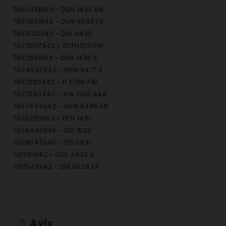
7600431653 - DSN 1420 XN
7600931642 - DSN 4533 FX
7601632042 - DIN 4420
7602057342 - SDFN15310W
7602931653 - DSN 1430 X
7604843942 - GSN 9477 A
7607283342 - D 5766 FW
7607283442 - VW 7616 AAA
7607443942 - GVN 9465 XB
7608233953 - DFN 1431
7609443945 - DIS 1522
7609543945 - DIS 5831
7611181642 - GSE 4433 X
7611543942 - DIN 5933 FX
7611843942 - DIN 1531
7613543942 - DIN 4428
7615383342 - GSN 1220 A
7615483342 - GSN 1380 A
Avis