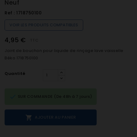
Neuf
Ref :
1718750100
VOIR LES PRODUITS COMPATIBLES
4,95 €
TTC
Joint de bouchon pour liquide de rinçage lave vaisselle
Béko 1718750100
Quantité

SUR COMMANDE (De 48h à 7 jours)

AJOUTER AU PANIER