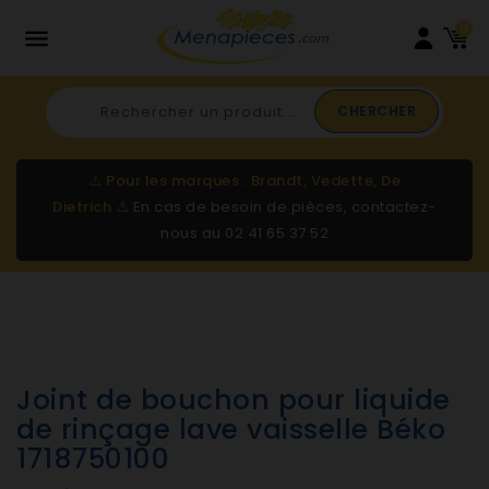
0

CHERCHER
⚠️
Pour les marques : Brandt, Vedette, De
Dietrich
⚠️
En cas de besoin de pièces, contactez-
nous au
02 41 65 37 52
Joint de bouchon pour liquide
de rinçage lave vaisselle Béko
1718750100