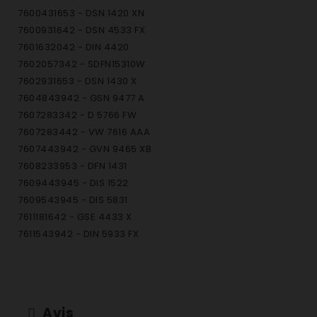
7600431653 - DSN 1420 XN
7600931642 - DSN 4533 FX
7601632042 - DIN 4420
7602057342 - SDFN15310W
7602931653 - DSN 1430 X
7604843942 - GSN 9477 A
7607283342 - D 5766 FW
7607283442 - VW 7616 AAA
7607443942 - GVN 9465 XB
7608233953 - DFN 1431
7609443945 - DIS 1522
7609543945 - DIS 5831
7611181642 - GSE 4433 X
7611543942 - DIN 5933 FX
7611843942 - DIN 1531
7613543942 - DIN 4428
7615383342 - GSN 1220 A
7615483342 - GSN 1380 A
Avis