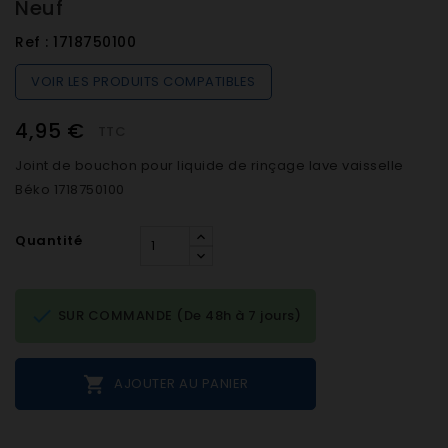
Neuf
Ref :
1718750100
VOIR LES PRODUITS COMPATIBLES
4,95 €
TTC
Joint de bouchon pour liquide de rinçage lave vaisselle
Béko 1718750100
Quantité

SUR COMMANDE (De 48h à 7 jours)

AJOUTER AU PANIER