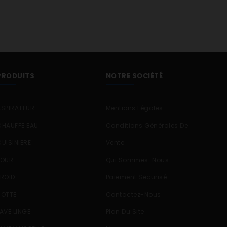
PRODUITS
NOTRE SOCIÉTÉ
ASPIRATEUR
Mentions Légales
CHAUFFE EAU
Conditions Générales De
CUISINIERE
Vente
FOUR
Qui Sommes-Nous
FROID
Paiement Sécurisé
HOTTE
Contactez-Nous
LAVE LINGE
Plan Du Site