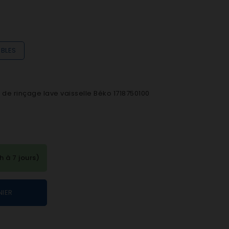
IBLES
 de rinçage lave vaisselle Béko 1718750100
à 7 jours)
NIER