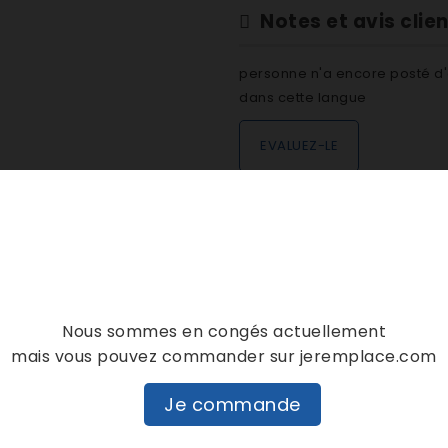
Notes et avis clie
personne n'a encore posté d'
dans cette langue
EVALUEZ-LE
DESCRIPTION
DÉTAILS PRODUIT
Nous sommes en congés actuellement
mais vous pouvez commander sur jeremplace.com
Je commande