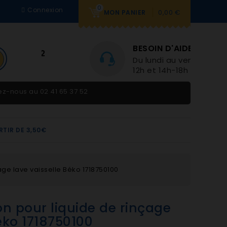
0
Connexion
0,00 €
MON PANIER
BESOIN D'AIDE
Du lundi au vendredi 9h-
12h et 14h-18h
tez-nous au
02 41 65 37 52
RTIR DE 3,50€
age lave vaisselle Béko 1718750100
n pour liquide de rinçage
Béko 1718750100