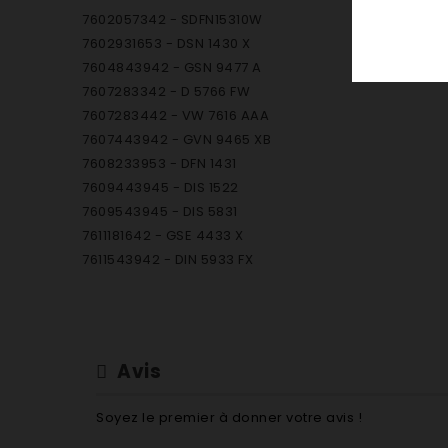
7602057342 - SDFN15310W
7602931653 - DSN 1430 X
7604843942 - GSN 9477 A
7607283342 - D 5766 FW
7607283442 - VW 7616 AAA
7607443942 - GVN 9465 XB
7608233953 - DFN 1431
7609443945 - DIS 1522
7609543945 - DIS 5831
7611181642 - GSE 4433 X
7611543942 - DIN 5933 FX
7611843942 - DIN 1531
7613543942 - DIN 4428
7615383342 - GSN 1220 A
7615483342 - GSN 1380 A
Avis
7615583342 - GSN 1580 A
7615833942 - DIN 5930 FX
Soyez le premier à donner votre avis !
7616043942 - GSN 9583 XB630