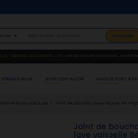
02 41 65 37 52
arrow_drop_down
ories
CHERCHER
Service client
ndt, Vedette, De Dietrich
⚠️
En cas de besoin de pièces, contac
I SOMMES-NOUS
NOUS CONTACTER
FRAIS DE PORT À PA
hon et écrou pot à sel
Joint de bouchon pour liquide de rinç
Joint de boucho
lave vaisselle 