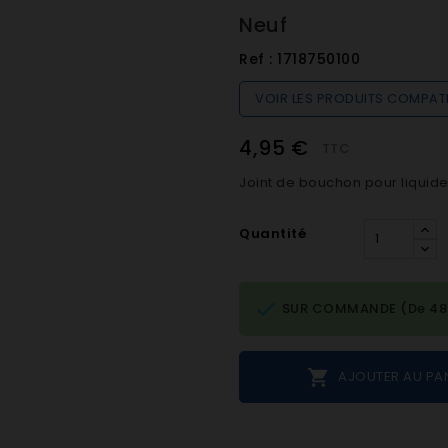
Neuf
Ref :
1718750100
VOIR LES PRODUITS COMPAT
4,95 €
TTC
Joint de bouchon pour liquide
Quantité

SUR COMMANDE (De 48h 

AJOUTER AU PA