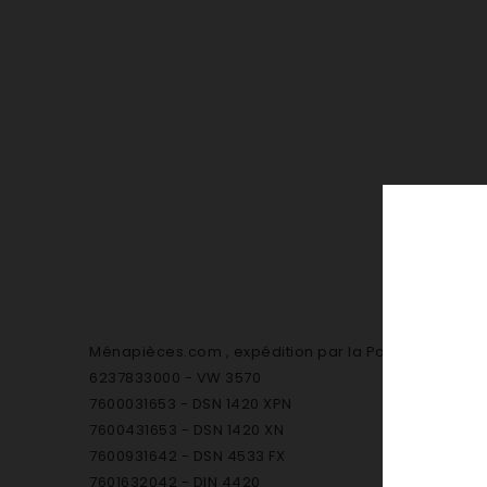
Ménapièces.com , expédition par la Poste 6€20 ttc
6237833000 - VW 3570
7600031653 - DSN 1420 XPN
7600431653 - DSN 1420 XN
7600931642 - DSN 4533 FX
7601632042 - DIN 4420